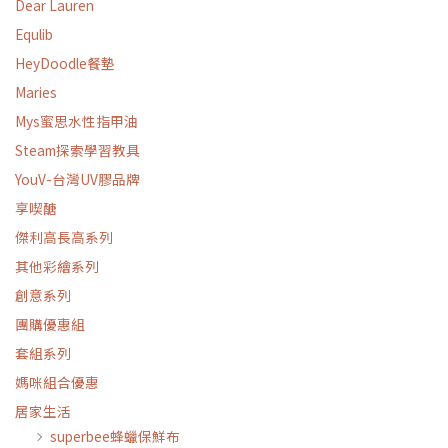
Dear Lauren
Equlib
HeyDoodle餐墊
Maries
Mys蜜思水性指甲油
Steam探索學習教具
YouV-台灣UV膠品牌
享喫醣
傑利高長高系列
其他彩繪系列
創意系列
團購優惠組
套組系列
媽咪組合優惠
居家生活
superbee蜂蠟保鮮布