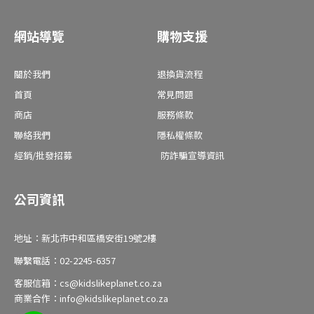
e
t
t
b
a
u
o
g
b
o
r
e
網站導覽
購物支援
k
a
-
m
f
關於我們
退換貨流程
首頁
常見問題
商店
服務條款
聯絡我們
隱私權條款
經銷/批發招募
防詐騙宣導資訊
公司資訊
地址：新北市中和區橋安街19號2樓
聯繫電話：02-2245-6357
客服信箱：cs@kidslikeplanet.co.za
商業合作：info@kidslikeplanet.co.za