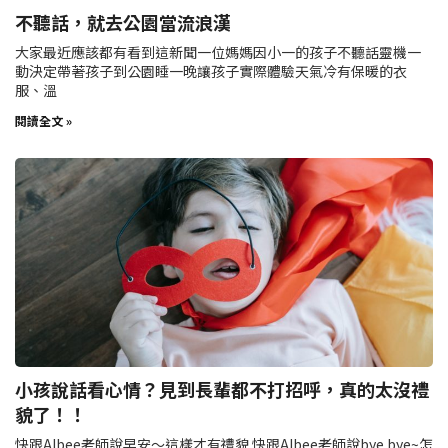
不聽話，就去公園當流浪漢
大家最近應該都有看到這新聞一位媽媽因小一的孩子不聽話靈機一
動決定帶著孩子到公園睡一晚讓孩子實際體驗天氣冷有保暖的衣
服、溫
閱讀全文 »
小孩說話看心情？見到長輩都不打招呼，真的太沒禮
貌了！！
快跟Albee老師說早安～這樣才有禮貌 快跟Albee老師說bye bye~怎