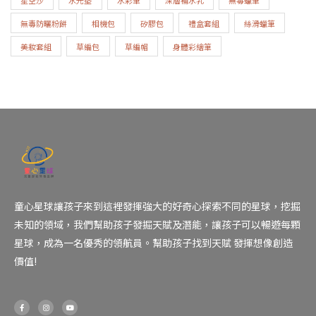
無毒防曬粉餅
相機包
矽膠包
禮盒套組
絲滑蠟筆
美妝套組
草編包
草編帽
身體彩繪筆
童心星球讓孩子來到這裡發揮強大的好奇心探索不同的星球，挖掘
未知的領域，我們幫助孩子發掘天賦及潛能，讓孩子可以暢遊每顆
星球，成為一名優秀的領航員。幫助孩子找到天賦 發揮想像創造
價值!
F
I
Y
a
n
o
c
s
u