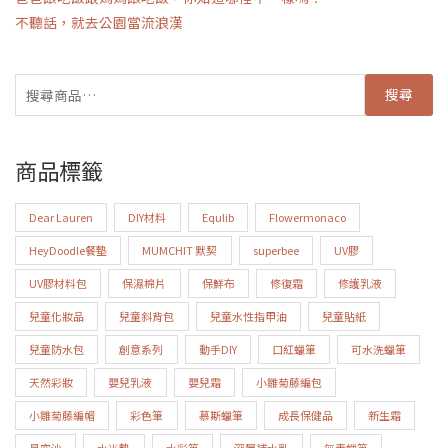
不聽話，就去公園當流浪漢
搜尋
商品標籤
Dear Lauren
DIY材料
Equlib
Flowermonaco
HeyDoodle餐墊
MUMCHIT 默契
superbee
UV膠
UV膠材料包
保濕棉片
保鮮布
修復霜
修護乳液
兒童化妝品
兒童斜背包
兒童水性指甲油
兒童貼紙
兒童防水包
創意系列
動手DIY
口紅蠟筆
可水洗蠟筆
天然彩妝
嬰兒乳液
嬰兒霜
小雛菊藤編包
小雛菊藤編帽
彩色筆
慕斯蠟筆
成長保健品
新生霜
星空沙
水光墊
水彩筆
深層補水乳
無毒蠟筆