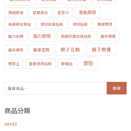
潛能開發
情緒管理
感覺統合
星空沙
無過敏紋身貼
環保紋身貼紙
環保貼紙
美感教育
腦力開發
腦力訓練
英國兒童紋身貼紙
藝術療癒
親子互動
親子教養
蠟筆塗鴉
藝術療育
齋陪
輕質土
重複使用貼紙
靜電貼
搜尋
商品分類
ARHEE