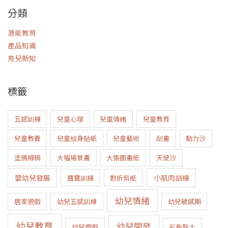
分類
潛能教育
產品知識
育兒新知
標籤
五感訓練
兒童心理
兒童情緒
兒童教育
兒童教養
兒童紋身貼紙
兒童藝術
刮畫
動力沙
塗鴉線稿
大幅場景畫
大張圖畫紙
天使沙
嬰幼兒發展
小肌肉訓練
寶寶訓練
對折剪紙
幼兒情緒
居家遊戲
幼兒五感訓練
幼兒敏感期
幼兒教育
幼兒開發
幼兒遊戲
彩色黏土