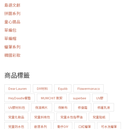
島語文創
拼圖系列
童心選品
草編包
草編帽
蠟筆系列
韓國彩妝
商品標籤
Dear Lauren
DIY材料
Equlib
Flowermonaco
HeyDoodle餐墊
MUMCHIT 默契
superbee
UV膠
UV膠材料包
保濕棉片
保鮮布
修復霜
修護乳液
兒童化妝品
兒童斜背包
兒童水性指甲油
兒童貼紙
兒童防水包
創意系列
動手DIY
口紅蠟筆
可水洗蠟筆