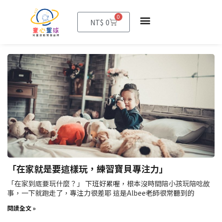
0
購
NT$
0
物
籃
頁
頁
頁
面
面
面
「在家就是要這樣玩，練習寶貝專注力」
「在家到底要玩什麼？」 下班好累喔，根本沒時間陪小孩玩陪唸故
事，一下就跑走了，專注力很差耶 這是Albee老師很常聽到的
閱讀全文 »