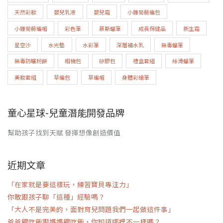
天然彩妝
嬰兒乳液
嬰兒霜
小雛菊藤編包
小雛菊藤編帽
彩色筆
慕斯蠟筆
成長保健品
新生霜
星空沙
水光墊
水彩筆
深層補水乳
無毒蠟筆
無毒防曬粉餅
相機包
矽膠包
禮盒套組
絲滑蠟筆
美妝套組
草編包
草編帽
身體彩繪筆
童心星球-兒童潛能開發品牌
幫助孩子找到天賦 發揮想像創造價值
近期文章
「在家就是要這樣玩，練習寶貝專注力」
你敢跟孩子聊「這種」經驗嗎？
「大人不是完美的，面對育兒問題我們一起做這件事」
爸爸餵吃飯跟媽媽餵吃飯，你知道哪裡不一樣嗎？