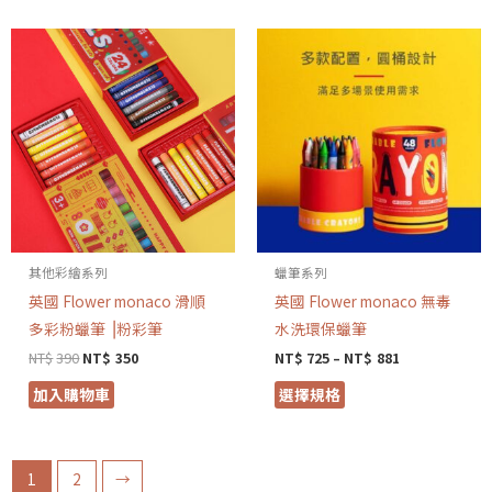
其他彩繪系列
蠟筆系列
英國 Flower monaco 滑順
英國 Flower monaco 無毒
多彩粉蠟筆 ⎟粉彩筆
水洗環保蠟筆
NT$
390
NT$
350
NT$
725
–
NT$
881
加入購物車
選擇規格
1
2
→