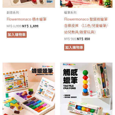
創意系列
蠟筆系列
Flowermonaco 積木蠟筆
Flowermonaco 聖誕樹蠟筆
含橡皮擦 （11色/兒童蠟筆/
NT$
1,999
NT$
1,699
幼兒教具/啟蒙玩具）
加入購物車
NT$
910
NT$
850
加入購物車