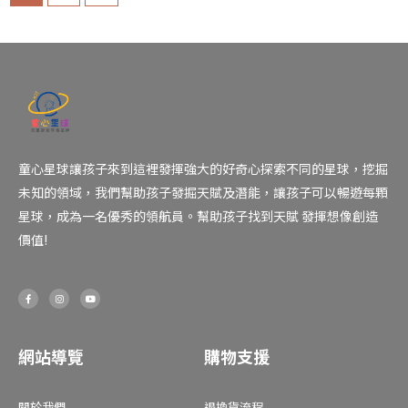
童心星球讓孩子來到這裡發揮強大的好奇心探索不同的星球，挖掘
未知的領域，我們幫助孩子發掘天賦及潛能，讓孩子可以暢遊每顆
星球，成為一名優秀的領航員。幫助孩子找到天賦 發揮想像創造
價值!
F
I
Y
a
n
o
c
s
u
e
t
t
b
a
u
o
g
b
o
r
e
網站導覽
購物支援
k
a
-
m
f
關於我們
退換貨流程