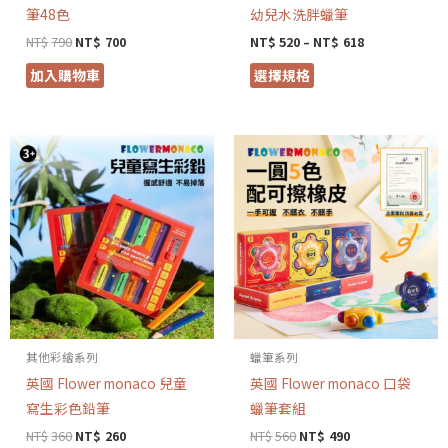
筆48色
幼兒水洗胖蠟筆
NT$
790
NT$
700
NT$
520
–
NT$
618
加入購物車
選擇規格
其他彩繪系列
蠟筆系列
英國 Flower monaco 兒童
英國 Flower monaco 口袋
寫生彩色鉛筆
蠟筆套組
NT$
360
NT$
260
NT$
560
NT$
490