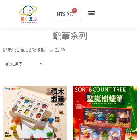
0
購
NT$
0
物
籃
蠟筆系列
顯示第 1 至 12 項結果，共 21 項