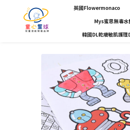
英國Flowermonaco
Mys蜜思無毒
韓國DL乾癢敏肌護理Dea