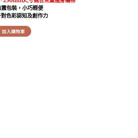
m*250mm尺寸適合兒童隨身攜帶
防震包裝，小巧輕便
子對色彩認知及創作力
加入購物車