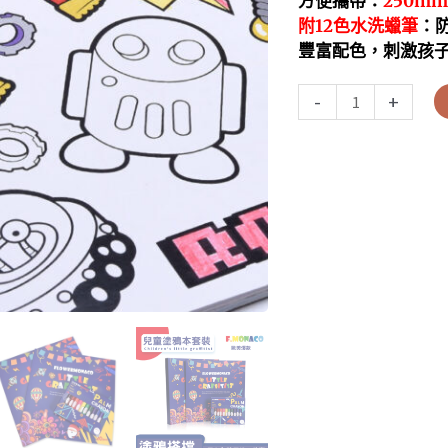
方便攜帶：
250m
附12色水洗蠟筆
：
豐富配色，刺激孩
-
+