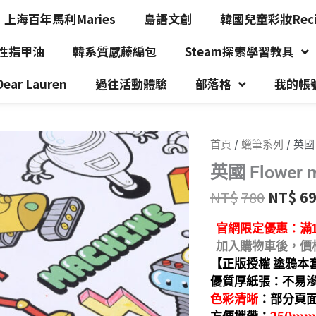
上海百年馬利Maries
島語文創
韓國兒童彩妝Recip
水性指甲油
韓系質感藤編包
Steam探索學習教具
r Lauren
過往活動體驗
部落格
我的帳
首頁
/
蠟筆系列
/ 英國
英國 Flower
NT$
780
NT$
6
官網限定優惠：
滿
加入購物車後，價
【正版授權 塗鴉本
優質厚紙張：不易
色彩清晰
：部分頁