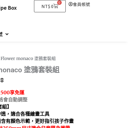
0
會員帳號
購
NT$
0
e Box
物
籃
號
 Flower monaco 塗鴉套裝組
 monaco 塗鴉套裝組
98
1500享免運
格會自動調整
套組】
滲透，適合各種繪畫工具
面含有顏色示範，更好指引孩子作畫