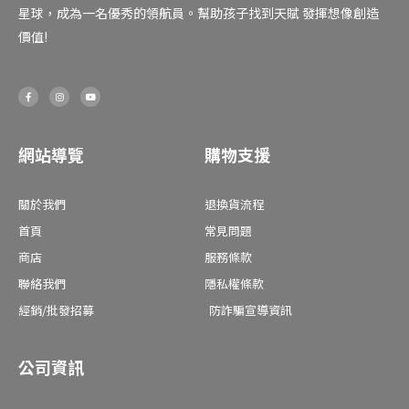
星球，成為一名優秀的領航員。幫助孩子找到天賦 發揮想像創造
價值!
F
I
Y
a
n
o
c
s
u
e
t
t
b
a
u
o
g
b
o
r
e
網站導覽
購物支援
k
a
-
m
f
關於我們
退換貨流程
首頁
常見問題
商店
服務條款
聯絡我們
隱私權條款
經銷/批發招募
防詐騙宣導資訊
公司資訊