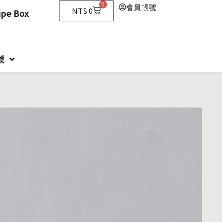
0
會員帳號
購
NT$
0
e Box
物
籃
號