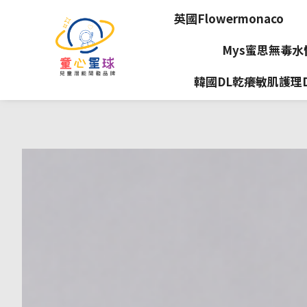
英國Flowermonaco
Mys蜜思無毒
韓國DL乾癢敏肌護理Dea