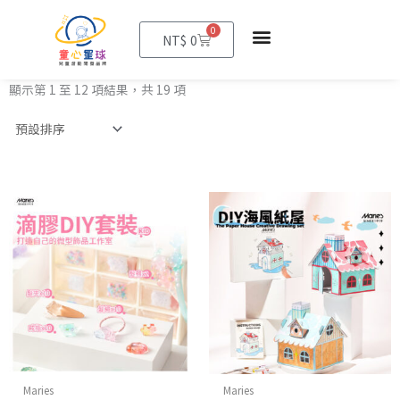
0
購
NT$
0
物
籃
顯示第 1 至 12 項結果，共 19 項
Maries
Maries