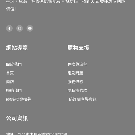
星球，成為一名優秀的領航員。幫助孩子找到天賦 發揮想像創造
價值!
F
I
Y
a
n
o
c
s
u
e
t
t
b
a
u
o
g
b
o
r
e
網站導覽
購物支援
k
a
-
m
f
關於我們
退換貨流程
首頁
常見問題
商店
服務條款
聯絡我們
隱私權條款
經銷/批發招募
防詐騙宣導資訊
公司資訊
地址：新北市中和區橋安街19號2樓