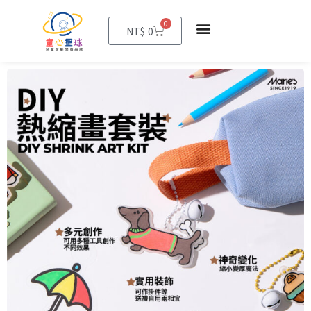
0
購
NT$
0
物
籃