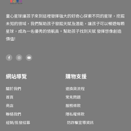
童心星球讓孩子來到這裡發揮強大的好奇心探索不同的星球，挖掘
未知的領域，我們幫助孩子發掘天賦及潛能，讓孩子可以暢遊每顆
星球，成為一名優秀的領航員。幫助孩子找到天賦 發揮想像創造
價值!
F
I
Y
a
n
o
c
s
u
e
t
t
b
a
u
o
g
b
o
r
e
網站導覽
購物支援
k
a
-
m
f
關於我們
退換貨流程
首頁
常見問題
商店
服務條款
聯絡我們
隱私權條款
經銷/批發招募
防詐騙宣導資訊