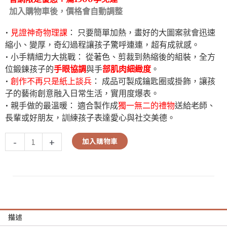
加入購物車後，價格會自動調整
•
見證神奇物理課
： 只要簡單加熱，畫好的大圖案就會迅速
縮小、變厚，奇幻過程讓孩子驚呼連連，超有成就感。
• 小手精細力大挑戰： 從著色、剪裁到熱縮後的組裝，全方
位鍛鍊孩子的
手眼協調
與手
部肌肉細緻度
。
•
創作不再只是紙上談兵
： 成品可製成鑰匙圈或掛飾，讓孩
子的藝術創意融入日常生活，實用度爆表。
• 親手做的最溫暖： 適合製作成
獨一無二的禮物
送給老師、
長輩或好朋友，訓練孩子表達愛心與社交美德。
-
+
加入購物車
描述