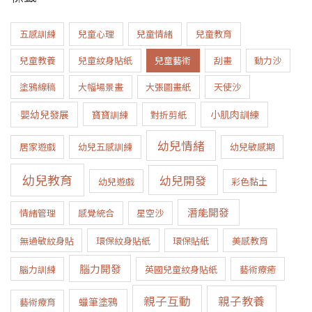
五感訓練
兒童心理
兒童情緒
兒童教育
兒童教養
兒童紋身貼紙
兒童藝術
刮畫
動力沙
塗鴉線稿
大幅場景畫
大張圖畫紙
天使沙
嬰幼兒發展
小肌肉訓練
寶寶訓練
對折剪紙
幼兒情緒
居家遊戲
幼兒五感訓練
幼兒敏感期
幼兒教育
幼兒開發
幼兒遊戲
彩色黏土
潛能開發
情緒管理
感覺統合
星空沙
無過敏紋身貼
環保紋身貼紙
環保貼紙
美感教育
腦力開發
腦力訓練
英國兒童紋身貼紙
藝術療癒
親子互動
親子教養
蠟筆塗鴉
藝術療育