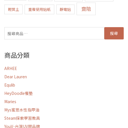
齋陪
輕質土
重複使用貼紙
靜電貼
搜尋
商品分類
ARHEE
Dear Lauren
Equlib
HeyDoodle餐墊
Maries
Mys蜜思水性指甲油
Steam探索學習教具
YouV-台灣UV膠品牌