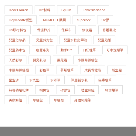
Dear Lauren
DIY材料
Equlib
Flowermonaco
HeyDoodle餐墊
MUMCHIT 默契
superbee
UV膠
UV膠材料包
保濕棉片
保鮮布
修復霜
修護乳液
兒童化妝品
兒童斜背包
兒童水性指甲油
兒童貼紙
兒童防水包
創意系列
動手DIY
口紅蠟筆
可水洗蠟筆
天然彩妝
嬰兒乳液
嬰兒霜
小雛菊藤編包
小雛菊藤編帽
彩色筆
慕斯蠟筆
成長保健品
新生霜
星空沙
水光墊
水彩筆
深層補水乳
無毒蠟筆
無毒防曬粉餅
相機包
矽膠包
禮盒套組
絲滑蠟筆
美妝套組
草編包
草編帽
身體彩繪筆