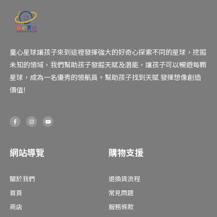
童心星球讓孩子來到這裡發揮強大的好奇心探索不同的星球，挖掘
未知的領域，我們幫助孩子發掘天賦及潛能，讓孩子可以暢遊每顆
星球，成為一名優秀的領航員。幫助孩子找到天賦 發揮想像創造
價值!
F
I
Y
a
n
o
c
s
u
e
t
t
b
a
u
o
g
b
o
r
e
網站導覽
購物支援
k
a
-
m
f
關於我們
退換貨流程
首頁
常見問題
商店
服務條款