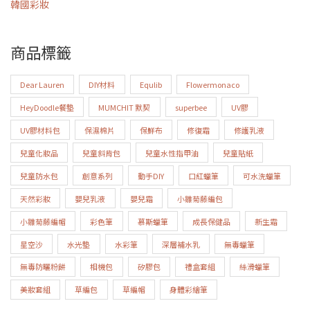
韓國彩妝
商品標籤
Dear Lauren
DIY材料
Equlib
Flowermonaco
HeyDoodle餐墊
MUMCHIT 默契
superbee
UV膠
UV膠材料包
保濕棉片
保鮮布
修復霜
修護乳液
兒童化妝品
兒童斜背包
兒童水性指甲油
兒童貼紙
兒童防水包
創意系列
動手DIY
口紅蠟筆
可水洗蠟筆
天然彩妝
嬰兒乳液
嬰兒霜
小雛菊藤編包
小雛菊藤編帽
彩色筆
慕斯蠟筆
成長保健品
新生霜
星空沙
水光墊
水彩筆
深層補水乳
無毒蠟筆
無毒防曬粉餅
相機包
矽膠包
禮盒套組
絲滑蠟筆
美妝套組
草編包
草編帽
身體彩繪筆