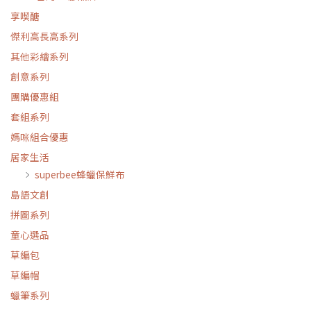
享喫醣
傑利高長高系列
其他彩繪系列
創意系列
團購優惠組
套組系列
媽咪組合優惠
居家生活
superbee蜂蠟保鮮布
島語文創
拼圖系列
童心選品
草編包
草編帽
蠟筆系列