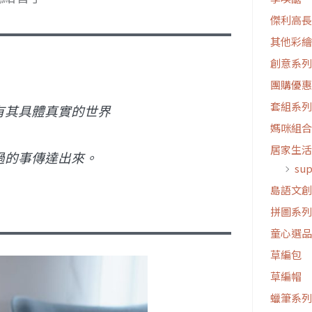
傑利高長
其他彩繪
創意系列
團購優惠
套組系列
有其具體真實的世界
媽咪組合
居家生活
過的事傳達出來。
su
島語文創
拼圖系列
童心選品
草編包
草編帽
蠟筆系列