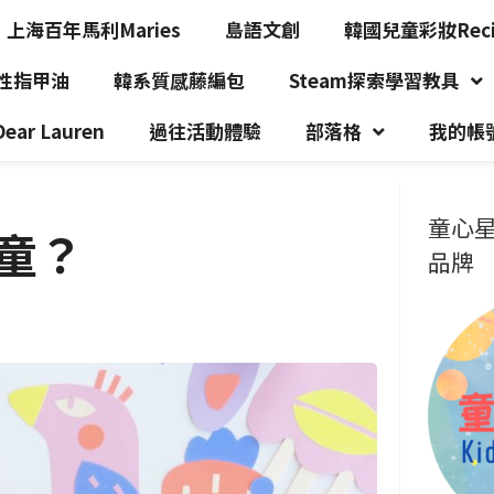
上海百年馬利Maries
島語文創
韓國兒童彩妝Recip
水性指甲油
韓系質感藤編包
Steam探索學習教具
r Lauren
過往活動體驗
部落格
我的帳
童心星
童？
品牌