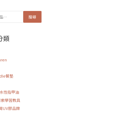
搜尋
分類
uren
odle餐墊
思水性指甲油
m探索學習教具
台灣UV膠品牌