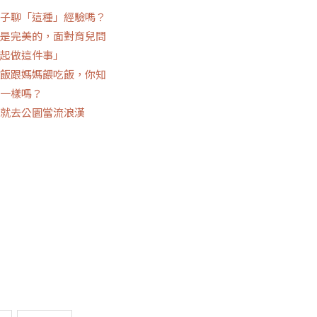
子聊「這種」經驗嗎？
是完美的，面對育兒問
起做這件事」
飯跟媽媽餵吃飯，你知
一樣嗎？
就去公園當流浪漢