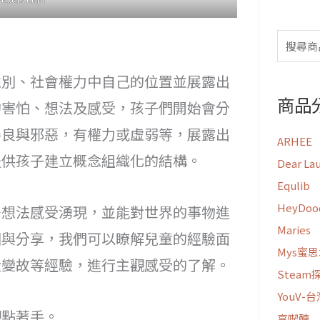
性別、社會權力中自己的位置並展露出
商品
的害怕、想法及感受，孩子們開始會分
善良與邪惡，有權力或虛弱等，展露出
ARHEE
提供孩子建立概念組織化的結構。
Dear La
Equlib
HeyDo
多想法感受湧現，並能對世界的事物進
Maries
圖與分享，我們可以瞭解兒童的經驗面
Mys蜜
大變故等經驗，進行主觀感受的了解。
Stea
YouV-
觀點著手。
享喫醣