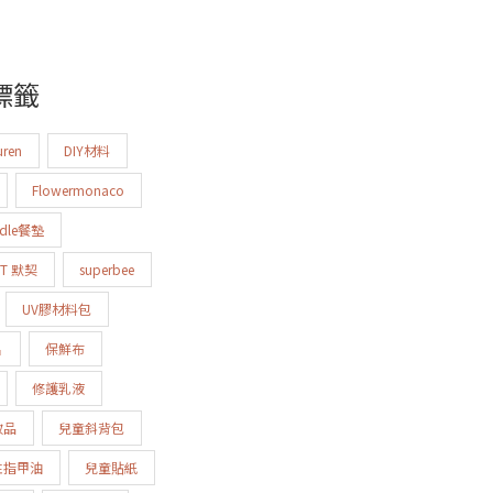
標籤
uren
DIY材料
Flowermonaco
odle餐墊
IT 默契
superbee
UV膠材料包
片
保鮮布
修護乳液
妝品
兒童斜背包
性指甲油
兒童貼紙