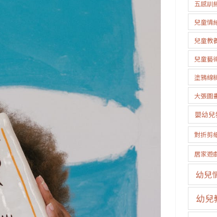
五感訓
兒童情
兒童教
兒童藝
塗鴉線
大張圖
嬰幼兒
對折剪
居家遊
幼兒
幼兒