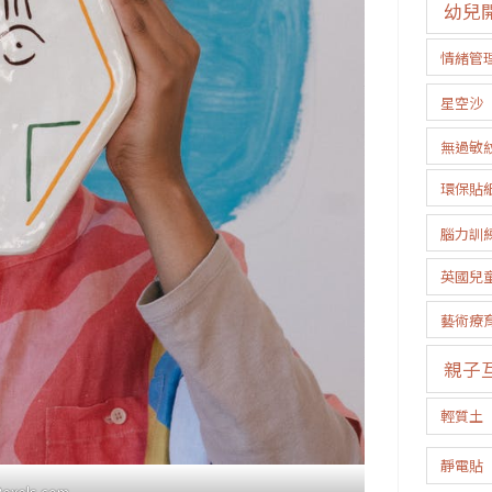
幼兒
情緒管
星空沙
無過敏
環保貼
腦力訓
英國兒
藝術療
親子
輕質土
靜電貼
Pexels.com