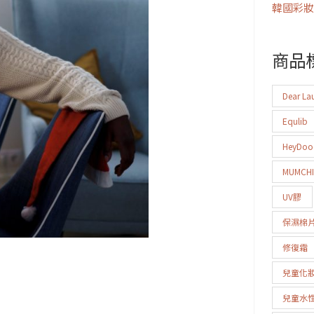
韓國彩妝
商品
Dear La
Equlib
HeyDo
MUMCH
UV膠
保濕棉
修復霜
兒童化
兒童水