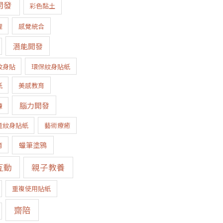
開發
彩色黏土
理
感覺統合
潛能開發
紋身貼
環保紋身貼紙
紙
美感教育
腦力開發
練
童紋身貼紙
藝術療癒
蠟筆塗鴉
育
互動
親子教養
重複使用貼紙
齋陪