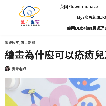
英國Flowermonaco
Mys蜜思無毒
韓國DL乾癢敏肌護理Dea
潛能教育
,
育兒新知
繪畫為什麼可以療癒兒
青青老師