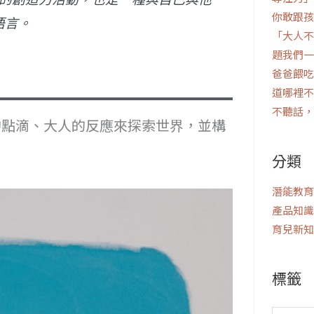
你敢跟孩
語言。
「大人不
題我們一
爸爸餵吃
道哪裡不
不聽話，
的點滴、大人的反應來探索世界，並構
分類
潛能教育
產品知識
育兒新知
標籤