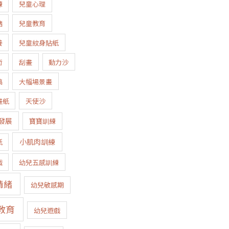
練
兒童心理
緒
兒童教育
養
兒童紋身貼紙
術
刮畫
動力沙
稿
大幅場景畫
畫紙
天使沙
發展
寶寶訓練
小肌肉訓練
紙
戲
幼兒五感訓練
情緒
幼兒敏感期
教育
幼兒遊戲