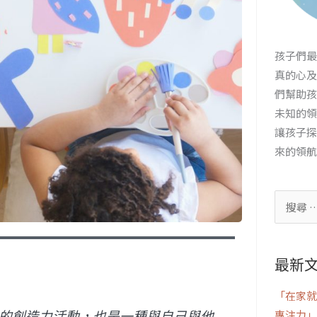
孩子們最
真的心及
們幫助孩
未知的領
讓孩子探
來的領航
最新
「在家就
的創造力活動，也是一種與自己與他
專注力」