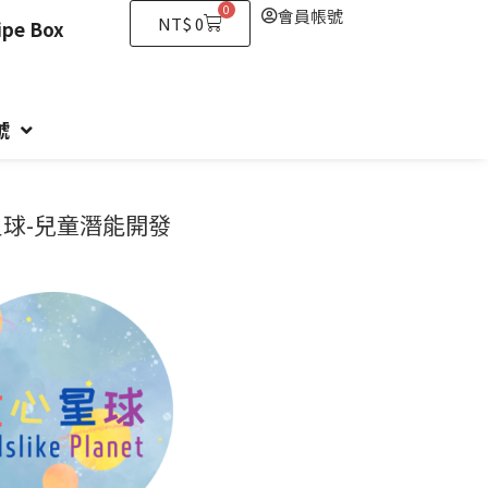
0
會員帳號
購
NT$
0
e Box
物
籃
號
球-兒童潛能開發