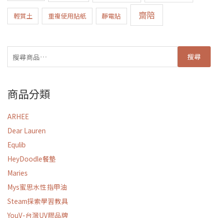
齋陪
輕質土
重複使用貼紙
靜電貼
搜尋
商品分類
ARHEE
Dear Lauren
Equlib
HeyDoodle餐墊
Maries
Mys蜜思水性指甲油
Steam探索學習教具
YouV-台灣UV膠品牌