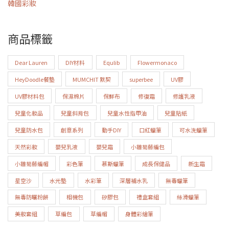
韓國彩妝
商品標籤
Dear Lauren
DIY材料
Equlib
Flowermonaco
HeyDoodle餐墊
MUMCHIT 默契
superbee
UV膠
UV膠材料包
保濕棉片
保鮮布
修復霜
修護乳液
兒童化妝品
兒童斜背包
兒童水性指甲油
兒童貼紙
兒童防水包
創意系列
動手DIY
口紅蠟筆
可水洗蠟筆
天然彩妝
嬰兒乳液
嬰兒霜
小雛菊藤編包
小雛菊藤編帽
彩色筆
慕斯蠟筆
成長保健品
新生霜
星空沙
水光墊
水彩筆
深層補水乳
無毒蠟筆
無毒防曬粉餅
相機包
矽膠包
禮盒套組
絲滑蠟筆
美妝套組
草編包
草編帽
身體彩繪筆