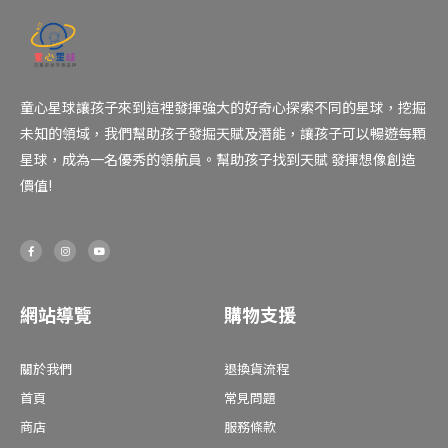
童心星球讓孩子來到這裡發揮強大的好奇心探索不同的星球，挖掘
未知的領域，我們幫助孩子發掘天賦及潛能，讓孩子可以暢遊每顆
星球，成為一名優秀的領航員。幫助孩子找到天賦 發揮想像創造
價值!
F
I
Y
a
n
o
c
s
u
e
t
t
b
a
u
o
g
b
o
r
e
網站導覽
購物支援
k
a
-
m
f
關於我們
退換貨流程
首頁
常見問題
商店
服務條款