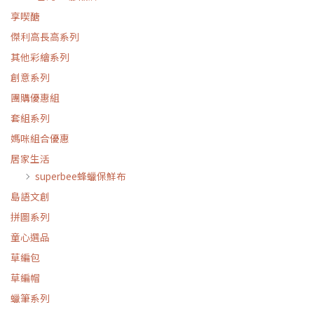
享喫醣
傑利高長高系列
其他彩繪系列
創意系列
團購優惠組
套組系列
媽咪組合優惠
居家生活
superbee蜂蠟保鮮布
島語文創
拼圖系列
童心選品
草編包
草編帽
蠟筆系列