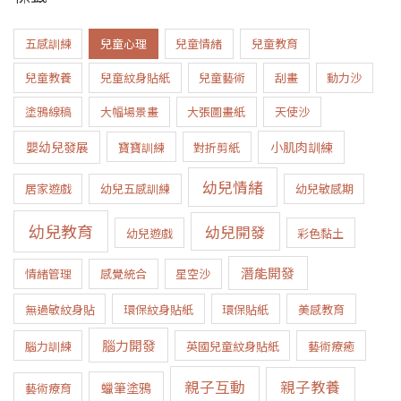
五感訓練
兒童心理
兒童情緒
兒童教育
兒童教養
兒童紋身貼紙
兒童藝術
刮畫
動力沙
塗鴉線稿
大幅場景畫
大張圖畫紙
天使沙
嬰幼兒發展
小肌肉訓練
寶寶訓練
對折剪紙
幼兒情緒
居家遊戲
幼兒五感訓練
幼兒敏感期
幼兒教育
幼兒開發
幼兒遊戲
彩色黏土
潛能開發
情緒管理
感覺統合
星空沙
無過敏紋身貼
環保紋身貼紙
環保貼紙
美感教育
腦力開發
腦力訓練
英國兒童紋身貼紙
藝術療癒
親子互動
親子教養
蠟筆塗鴉
藝術療育