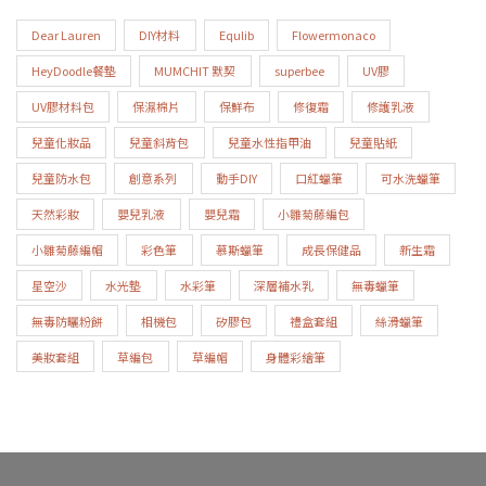
Dear Lauren
DIY材料
Equlib
Flowermonaco
HeyDoodle餐墊
MUMCHIT 默契
superbee
UV膠
UV膠材料包
保濕棉片
保鮮布
修復霜
修護乳液
兒童化妝品
兒童斜背包
兒童水性指甲油
兒童貼紙
兒童防水包
創意系列
動手DIY
口紅蠟筆
可水洗蠟筆
天然彩妝
嬰兒乳液
嬰兒霜
小雛菊藤編包
小雛菊藤編帽
彩色筆
慕斯蠟筆
成長保健品
新生霜
星空沙
水光墊
水彩筆
深層補水乳
無毒蠟筆
無毒防曬粉餅
相機包
矽膠包
禮盒套組
絲滑蠟筆
美妝套組
草編包
草編帽
身體彩繪筆