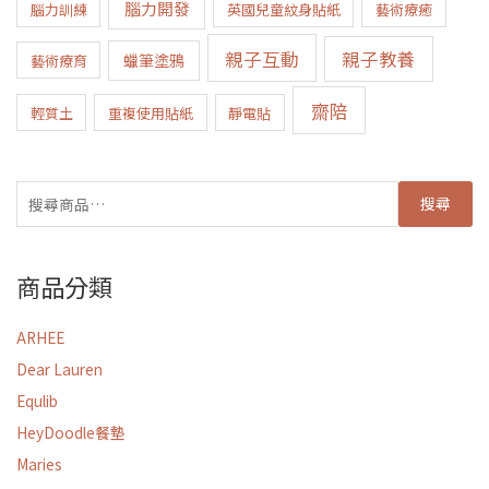
腦力開發
腦力訓練
英國兒童紋身貼紙
藝術療癒
親子互動
親子教養
蠟筆塗鴉
藝術療育
齋陪
輕質土
重複使用貼紙
靜電貼
搜尋
商品分類
ARHEE
Dear Lauren
Equlib
HeyDoodle餐墊
Maries