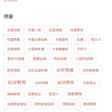
標籤
五感訓練
兒童心理
兒童情緒
兒童教育
兒童教養
兒童紋身貼紙
兒童藝術
刮畫
動力沙
塗鴉線稿
大幅場景畫
大張圖畫紙
天使沙
嬰幼兒發展
小肌肉訓練
寶寶訓練
對折剪紙
幼兒情緒
居家遊戲
幼兒五感訓練
幼兒敏感期
幼兒教育
幼兒開發
幼兒遊戲
彩色黏土
潛能開發
情緒管理
感覺統合
星空沙
無過敏紋身貼
環保紋身貼紙
環保貼紙
美感教育