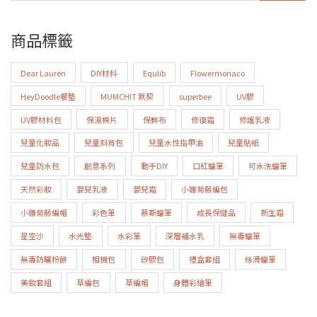
商品標籤
Dear Lauren
DIY材料
Equlib
Flowermonaco
HeyDoodle餐墊
MUMCHIT 默契
superbee
UV膠
UV膠材料包
保濕棉片
保鮮布
修復霜
修護乳液
兒童化妝品
兒童斜背包
兒童水性指甲油
兒童貼紙
兒童防水包
創意系列
動手DIY
口紅蠟筆
可水洗蠟筆
天然彩妝
嬰兒乳液
嬰兒霜
小雛菊藤編包
小雛菊藤編帽
彩色筆
慕斯蠟筆
成長保健品
新生霜
星空沙
水光墊
水彩筆
深層補水乳
無毒蠟筆
無毒防曬粉餅
相機包
矽膠包
禮盒套組
絲滑蠟筆
美妝套組
草編包
草編帽
身體彩繪筆