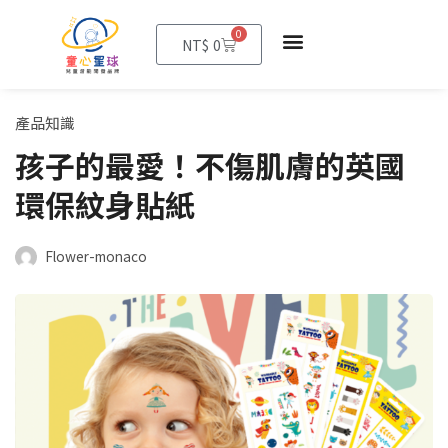
0
購
NT$
0
物
籃
產品知識
孩子的最愛！不傷肌膚的英國
環保紋身貼紙
Flower-monaco