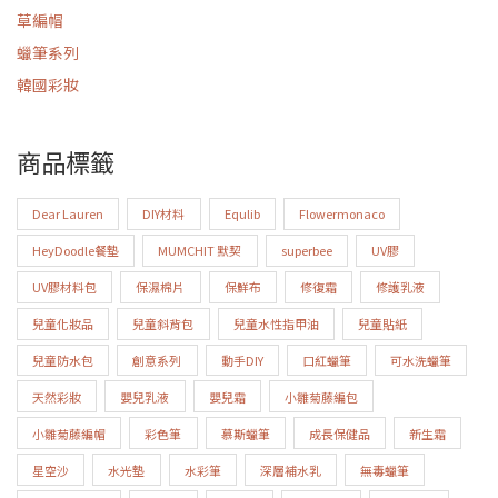
草編帽
蠟筆系列
韓國彩妝
商品標籤
Dear Lauren
DIY材料
Equlib
Flowermonaco
HeyDoodle餐墊
MUMCHIT 默契
superbee
UV膠
UV膠材料包
保濕棉片
保鮮布
修復霜
修護乳液
兒童化妝品
兒童斜背包
兒童水性指甲油
兒童貼紙
兒童防水包
創意系列
動手DIY
口紅蠟筆
可水洗蠟筆
天然彩妝
嬰兒乳液
嬰兒霜
小雛菊藤編包
小雛菊藤編帽
彩色筆
慕斯蠟筆
成長保健品
新生霜
星空沙
水光墊
水彩筆
深層補水乳
無毒蠟筆