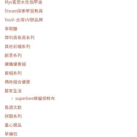
Mys蜜思水性指甲油
Steam探索學習教具
YouV-台灣UV膠品牌
享喫醣
傑利高長高系列
其他彩繪系列
創意系列
團購優惠組
套組系列
媽咪組合優惠
居家生活
superbee蜂蠟保鮮布
島語文創
拼圖系列
童心選品
草編包