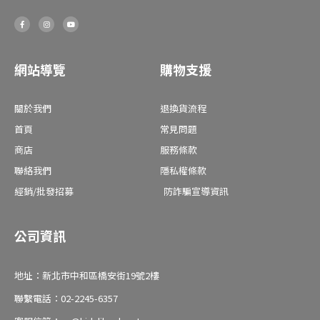
F
I
Y
a
n
o
c
s
u
e
t
t
b
a
u
o
g
b
o
r
e
網站導覽
購物支援
k
a
-
m
f
關於我們
退換貨流程
首頁
常見問題
商店
服務條款
聯絡我們
隱私權條款
經銷/批發招募
防詐騙宣導資訊
公司資訊
地址：新北市中和區橋安街19號2樓
聯繫電話：02-2245-6357