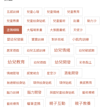
五感訓練
兒童心理
兒童情緒
兒童教育
兒童教養
兒童紋身貼紙
兒童藝術
刮畫
動力沙
塗鴉線稿
大幅場景畫
大張圖畫紙
天使沙
嬰幼兒發展
小肌肉訓練
寶寶訓練
對折剪紙
幼兒情緒
居家遊戲
幼兒五感訓練
幼兒敏感期
幼兒教育
幼兒開發
幼兒遊戲
彩色黏土
潛能開發
情緒管理
感覺統合
星空沙
無過敏紋身貼
環保紋身貼紙
環保貼紙
美感教育
腦力開發
腦力訓練
英國兒童紋身貼紙
藝術療癒
親子互動
親子教養
蠟筆塗鴉
藝術療育