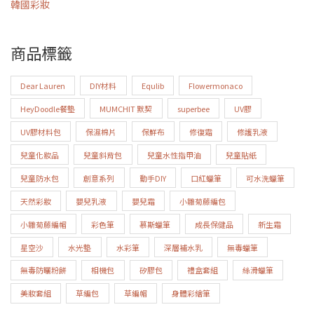
韓國彩妝
商品標籤
Dear Lauren
DIY材料
Equlib
Flowermonaco
HeyDoodle餐墊
MUMCHIT 默契
superbee
UV膠
UV膠材料包
保濕棉片
保鮮布
修復霜
修護乳液
兒童化妝品
兒童斜背包
兒童水性指甲油
兒童貼紙
兒童防水包
創意系列
動手DIY
口紅蠟筆
可水洗蠟筆
天然彩妝
嬰兒乳液
嬰兒霜
小雛菊藤編包
小雛菊藤編帽
彩色筆
慕斯蠟筆
成長保健品
新生霜
星空沙
水光墊
水彩筆
深層補水乳
無毒蠟筆
無毒防曬粉餅
相機包
矽膠包
禮盒套組
絲滑蠟筆
美妝套組
草編包
草編帽
身體彩繪筆