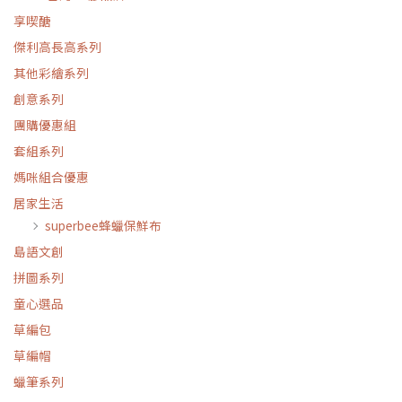
享喫醣
傑利高長高系列
其他彩繪系列
創意系列
團購優惠組
套組系列
媽咪組合優惠
居家生活
superbee蜂蠟保鮮布
島語文創
拼圖系列
童心選品
草編包
草編帽
蠟筆系列