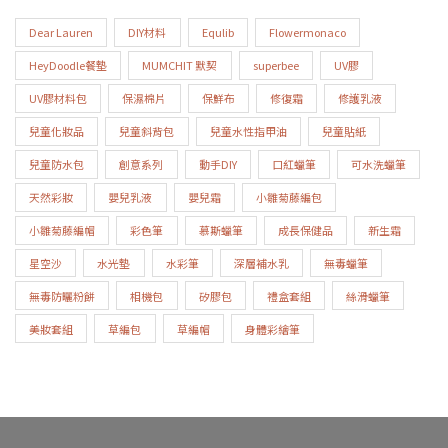
Dear Lauren
DIY材料
Equlib
Flowermonaco
HeyDoodle餐墊
MUMCHIT 默契
superbee
UV膠
UV膠材料包
保濕棉片
保鮮布
修復霜
修護乳液
兒童化妝品
兒童斜背包
兒童水性指甲油
兒童貼紙
兒童防水包
創意系列
動手DIY
口紅蠟筆
可水洗蠟筆
天然彩妝
嬰兒乳液
嬰兒霜
小雛菊藤編包
小雛菊藤編帽
彩色筆
慕斯蠟筆
成長保健品
新生霜
星空沙
水光墊
水彩筆
深層補水乳
無毒蠟筆
無毒防曬粉餅
相機包
矽膠包
禮盒套組
絲滑蠟筆
美妝套組
草編包
草編帽
身體彩繪筆