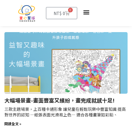
0
購
NT$
0
物
籃
大幅場景畫-畫面豐富又繽紛，畫完成就感十足!
三款主題場景，上百種卡通形象 讓兒童在輕鬆玩樂中豐富知識 提高
對世界的認知 —紙張表面光滑易上色— 適合各種畫筆如彩鉛、
閱讀全文 »