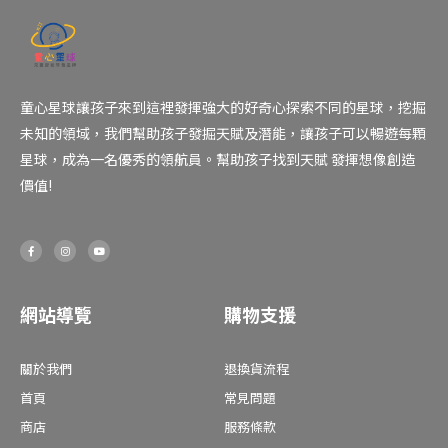
童心星球讓孩子來到這裡發揮強大的好奇心探索不同的星球，挖掘
未知的領域，我們幫助孩子發掘天賦及潛能，讓孩子可以暢遊每顆
星球，成為一名優秀的領航員。幫助孩子找到天賦 發揮想像創造
價值!
F
I
Y
a
n
o
c
s
u
e
t
t
b
a
u
o
g
b
o
r
e
網站導覽
購物支援
k
a
-
m
f
關於我們
退換貨流程
首頁
常見問題
商店
服務條款