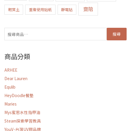
齋陪
輕質土
重複使用貼紙
靜電貼
搜尋
商品分類
ARHEE
Dear Lauren
Equlib
HeyDoodle餐墊
Maries
Mys蜜思水性指甲油
Steam探索學習教具
YouV-台灣UV膠品牌