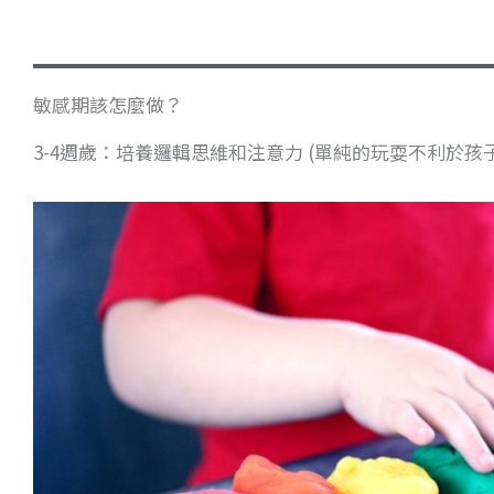
敏感期該怎麼做？
3-4週歲：培養邏輯思維和注意力 (單純的玩耍不利於孩