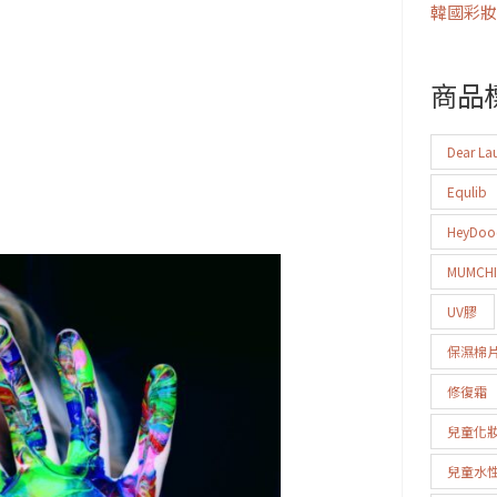
韓國彩妝
；
商品
Dear La
Equlib
HeyDo
MUMCH
UV膠
保濕棉
修復霜
兒童化
兒童水