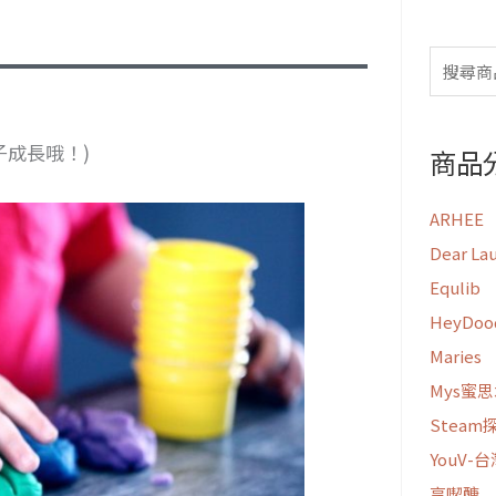
子成長哦！)
商品
ARHEE
Dear La
Equlib
HeyDo
Maries
Mys蜜
Stea
YouV-
享喫醣