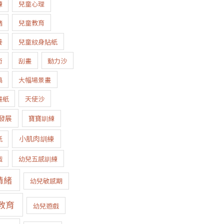
練
兒童心理
緒
兒童教育
養
兒童紋身貼紙
術
刮畫
動力沙
稿
大幅場景畫
畫紙
天使沙
發展
寶寶訓練
小肌肉訓練
紙
戲
幼兒五感訓練
情緒
幼兒敏感期
教育
幼兒遊戲