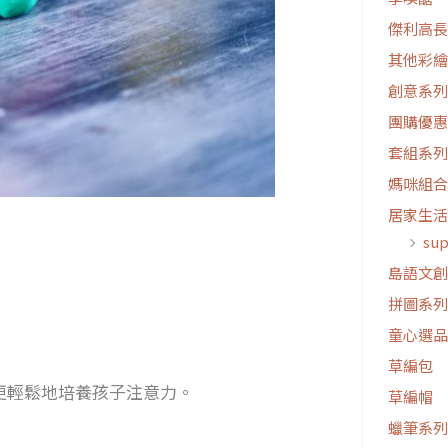
傑利高長
其他彩繪
創意系列
團購優惠
套組系列
媽咪組合
居家生活
su
島語文創
拼圖系列
童心選品
草編包
更輕鬆地培養孩子注意力。
草編帽
蠟筆系列