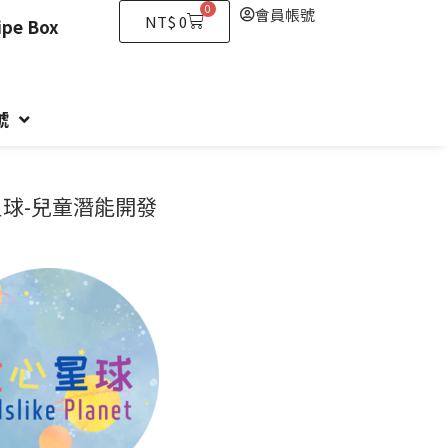
0
會員帳號
購
NT$
0
e Box
物
籃
號
球-兒童潛能開發