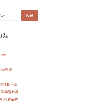
搜尋
分類
uren
odle餐墊
思水性指甲油
m探索學習教具
台灣UV膠品牌