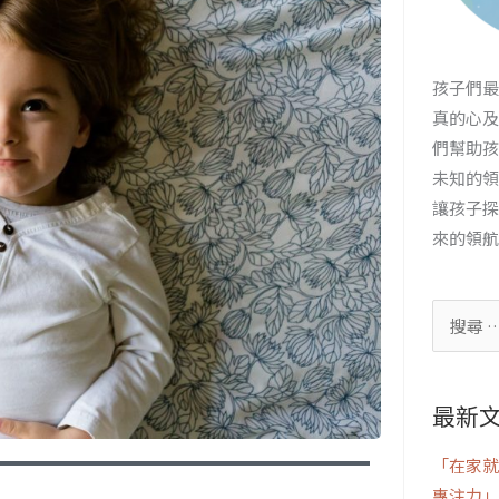
孩子們最
真的心及
們幫助孩
未知的領
讓孩子探
來的領航
最新
「在家就
專注力」