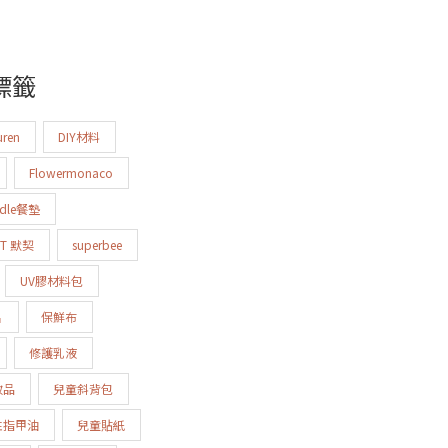
標籤
uren
DIY材料
Flowermonaco
odle餐墊
IT 默契
superbee
UV膠材料包
片
保鮮布
修護乳液
妝品
兒童斜背包
性指甲油
兒童貼紙