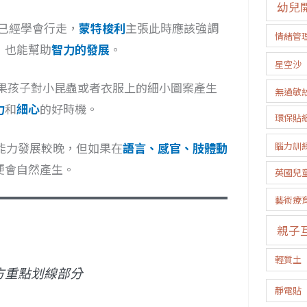
幼兒
已經學會行走，
蒙特梭利
主張此時應該強調
情緒管
，也能幫助
智力的發展
。
星空沙
果孩子對小昆蟲或者衣服上的細小圖案產生
無過敏
力
和
細心
的好時機。
環保貼
腦力訓
能力發展較晚，但如果在
語言、感官、肢體動
便會自然產生。
英國兒
藝術療
親子
輕質土
方重點划線部分
靜電貼