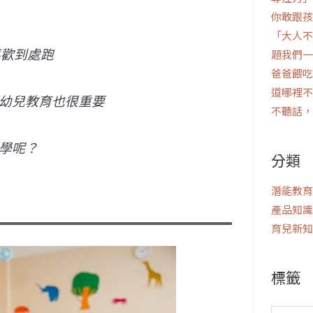
你敢跟孩
「大人不
喜歡到處跑
題我們一
爸爸餵吃
道哪裡不
幼兒教育也很重要
不聽話，
學呢？
分類
潛能教育
產品知識
育兒新知
標籤