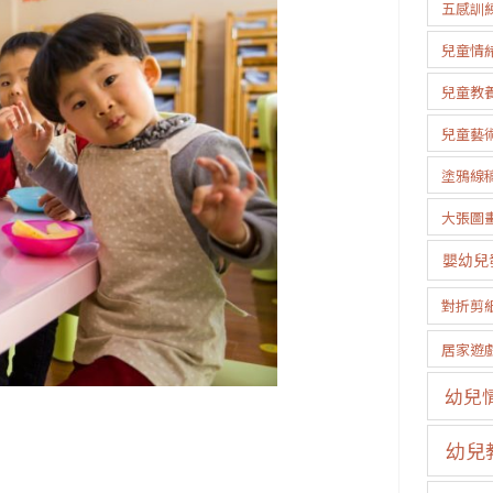
五感訓
兒童情
兒童教
兒童藝
塗鴉線
大張圖
嬰幼兒
對折剪
居家遊
幼兒
幼兒