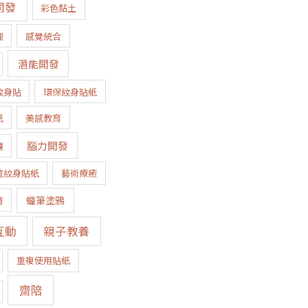
開發
彩色黏土
理
感覺統合
潛能開發
紋身貼
環保紋身貼紙
紙
美感教育
腦力開發
練
童紋身貼紙
藝術療癒
蠟筆塗鴉
育
互動
親子教養
重複使用貼紙
齋陪