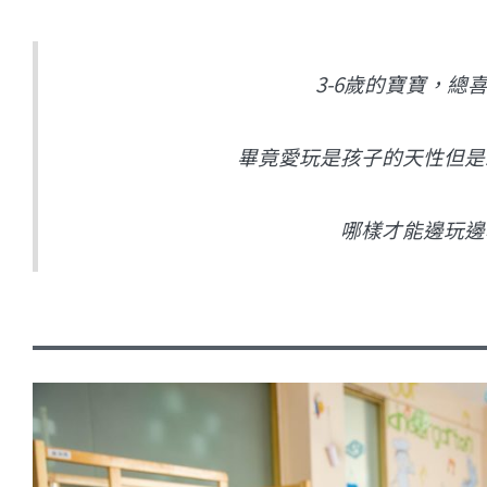
3-6歲的寶寶，總
畢竟愛玩是孩子的天性但是
哪樣才能邊玩邊