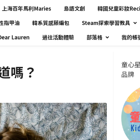
上海百年馬利Maries
島語文創
韓國兒童彩妝Recip
水性指甲油
韓系質感藤編包
Steam探索學習教具
r Lauren
過往活動體驗
部落格
我的帳
童心星
道嗎？
品牌