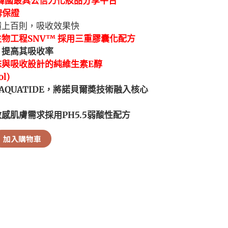
年韓國最具公信力化妝品分享平台
碑保證
饋上百則，吸收效果快
物工程SNV™ 採用三重膠囊化配方
，提高其吸收率
抹與吸收設計的純維生素E醇
ol)
AQUATIDE，將諾貝爾奬技術融入核心
感肌膚需求採用PH5.5弱酸性配方
加入購物車