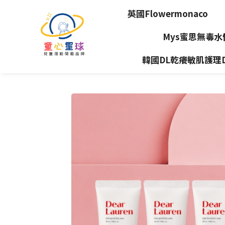
英國Flowermonaco
Mys蜜思無毒
韓國DL乾癢敏肌護理Dea