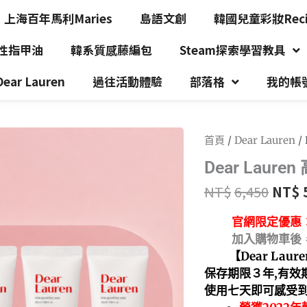
上海百年馬利Maries
島語文創
韓國兒童彩妝Recip
水性指甲油
韓系質感藤編包
Steam探索學習教具
r Lauren
過往活動體驗
部落格
我的帳
首頁
/
Dear Lauren
/
Dear Laur
NT$
6,450
NT$
官網限定優惠
加入購物車後，
【Dear Laur
保存期限３年,有效期限
使用七天即可感受