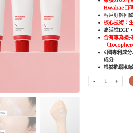
榮獲2022
Hwahae口
客戶好評回
核心技術：生
高活性EGF
含有專為塗
（Tocopher
4國專利成分
成分
根據脆弱和敏
-
+