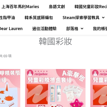
上海百年馬利Maries
島語文創
韓國兒童彩妝Recip
水性指甲油
韓系質感藤編包
Steam探索學習教具
r Lauren
過往活動體驗
部落格
我的帳
韓國彩妝
 69 項