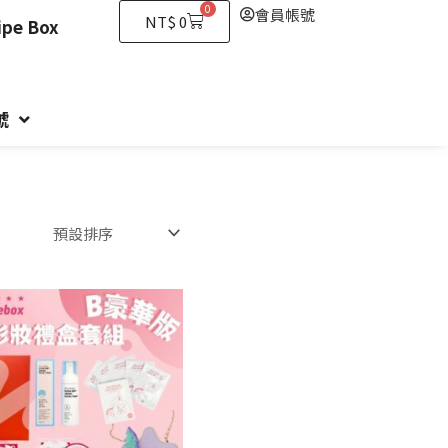
0
會員帳號
購
NT$
0
e Box
物
籃
號