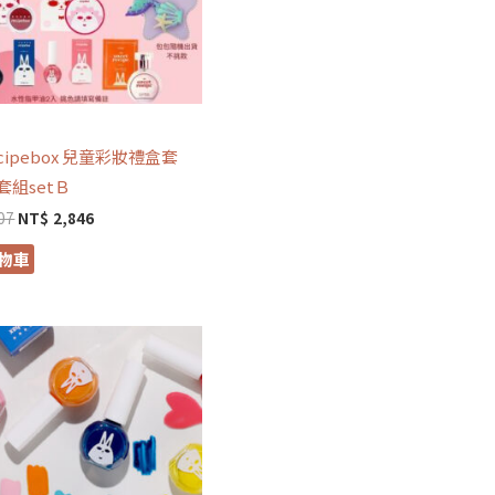
妝
ecipebox 兒童彩妝禮盒套
套組setＢ
07
NT$
2,846
物車