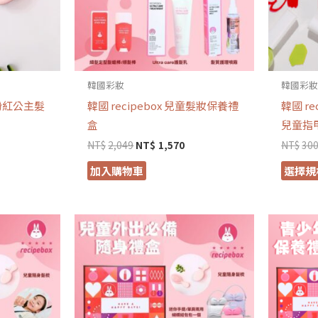
韓國彩妝
韓國彩
童粉紅公主髮
韓國 recipebox 兒童髮妝保養禮
韓國 r
盒
兒童指
NT$
2,049
NT$
1,570
NT$
30
加入購物車
選擇規