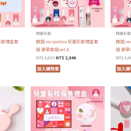
韓國彩妝
韓國彩
童彩妝禮盒套
韓國 recipebox 兒童彩妝禮盒套
韓國 r
組 豪華套組setＡ
組 豪華
NT$
3,557
NT$
2,846
NT$
3,6
加入購物車
加入購