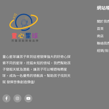
網站
關於我
首頁
商店
聯絡我
經銷/
童心星球讓孩子來到這裡發揮強大的好奇心探
索不同的星球，挖掘未知的領域，我們幫助孩
子發掘天賦及潛能，讓孩子可以暢遊每顆星
球，成為一名優秀的領航員。幫助孩子找到天
賦 發揮想像創造價值!
F
I
Y
a
n
o
c
s
u
e
t
t