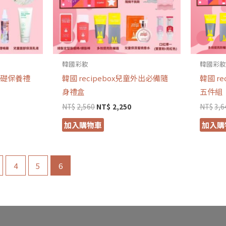
韓國彩妝
韓國彩
童基礎保養禮
韓國 recipebox兒童外出必備隨
韓國 r
身禮盒
五件組
NT$
2,560
NT$
2,250
NT$
3,6
加入購物車
加入購
4
5
6