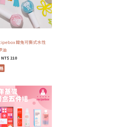
妝
ecipebox 韓兔可撕式水性
甲油
0
NT$
210
格