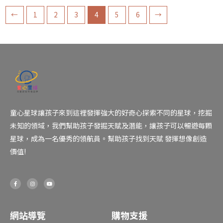
←
1
2
3
4
5
6
→
童心星球讓孩子來到這裡發揮強大的好奇心探索不同的星球，挖掘
未知的領域，我們幫助孩子發掘天賦及潛能，讓孩子可以暢遊每顆
星球，成為一名優秀的領航員。幫助孩子找到天賦 發揮想像創造
價值!
F
I
Y
a
n
o
c
s
u
e
t
t
b
a
u
o
g
b
o
r
e
網站導覽
購物支援
k
a
-
m