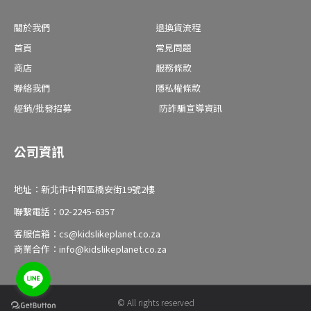
f
關於我們
退換貨流程
首頁
常見問題
商店
服務條款
聯絡我們
隱私權條款
經銷/批發招募
防詐騙宣導資訊
公司資訊
地址：新北市中和區橋安街19號2樓
聯繫電話：02-2245-6357
客服信箱：cs@kidslikeplanet.co.za
商業合作：info@kidslikeplanet.co.za
© All rights reserved