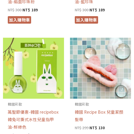
油-緞面珍珠粉
油-藍珍珠
NT$
300
NT$
189
NT$
300
NT$
189
加入購物車
加入購物車
韓國彩妝
韓國彩妝
萬聖節優惠-韓國 recipebox
韓國 Recipe Box 兒童潔顏
韓兔可撕式水性兒童指甲
髮帶
油-鮮綠色
NT$
299
NT$
130