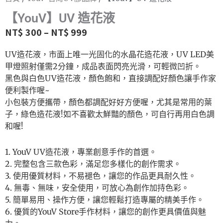
【YouV】UV 造花液
NT$
300
–
NT$
999
UV造花液，市面上唯一光固化的水晶花造花液，UV LED美
甲燈照射僅需2分鐘，成品表面閃亮光滑，可輕微凹折。
黑色與白色UV造花液，顏色飽和，直接調配好顏色讓手作家
便利製作喔~
小包裝方便攜帶，顏色都調配好好方便喔，尤其是常用的葉
子，綠色造花液!如不喜歡太鮮豔的顏色，可自行再用白色調
和喔!
1. YouV UV造花液，專業創意手作的首選。
2. 完整包含三款色彩，滿足您多樣化的創作需求。
3. 使用優質材料，不易褪色，讓您的作品更具耐久性。
4. 無毒、無味，安全使用，可放心為創作加持色彩。
5. 簡單易用、操作方便，讓您輕鬆打造專屬的精美手作。
6.
優質的
YouV Store
手作材料，讓您的創作更具價值與魅