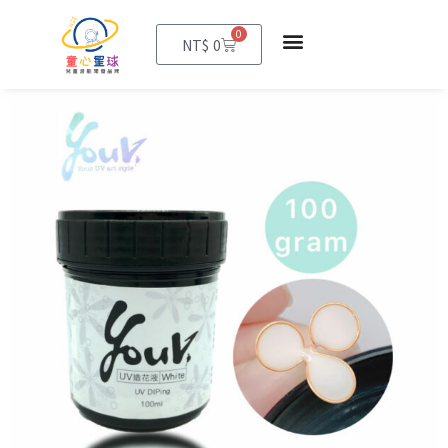
0
購
NT$
0
物
籃