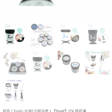
首頁
/
YouV-台灣UV膠品牌
/ 【YouV】UV 造花液