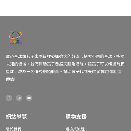
童心星球讓孩子來到這裡發揮強大的好奇心探索不同的星球，挖掘
未知的領域，我們幫助孩子發掘天賦及潛能，讓孩子可以暢遊每顆
星球，成為一名優秀的領航員。幫助孩子找到天賦 發揮想像創造
價值!
F
I
Y
a
n
o
c
s
u
e
t
t
b
a
u
o
g
b
o
r
e
網站導覽
購物支援
k
a
-
m
f
關於我們
退換貨流程