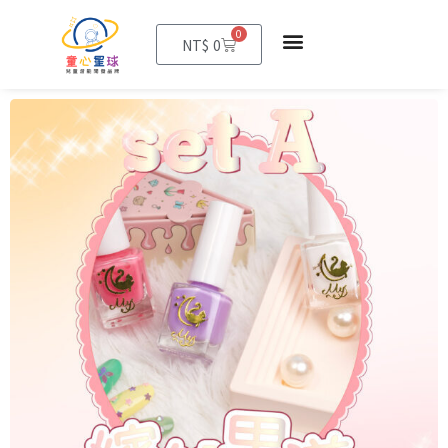
0
購
NT$
0
物
籃