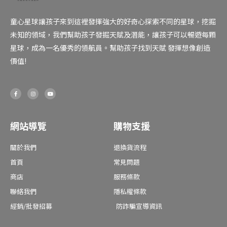
童心星球讓孩子來到這裡發揮強大的好奇心探索不同的星球，挖掘
未知的領域，我們幫助孩子發掘天賦及潛能，讓孩子可以暢遊每顆
星球，成為一名優秀的領航員。幫助孩子找到天賦 發揮想像創造
價值!
F
I
Y
a
n
o
c
s
u
e
t
t
b
a
u
o
g
b
o
r
e
網站導覽
購物支援
k
a
-
m
f
關於我們
退換貨流程
首頁
常見問題
商店
服務條款
聯絡我們
隱私權條款
經銷/批發招募
防詐騙宣導資訊