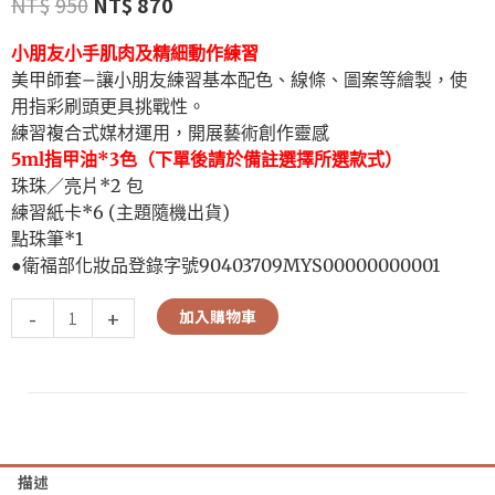
NT$
950
NT$
870
小朋友小手肌肉及精細動作練習
美甲師套
–
讓小朋友練習基本配色、線條、圖案等繪製，使
用指彩刷頭更具挑戰性。
練習複合式媒材運用，開展藝術創作靈感
5ml
指甲油
*3
色（下單後請於備註選擇所選款式）
珠珠／亮片
*2
包
練習紙卡
*6 (
主題隨機出貨
)
點珠筆
*1
●
衛福部化妝品登錄字號
90403709MYS00000000001
-
+
加入購物車
描述