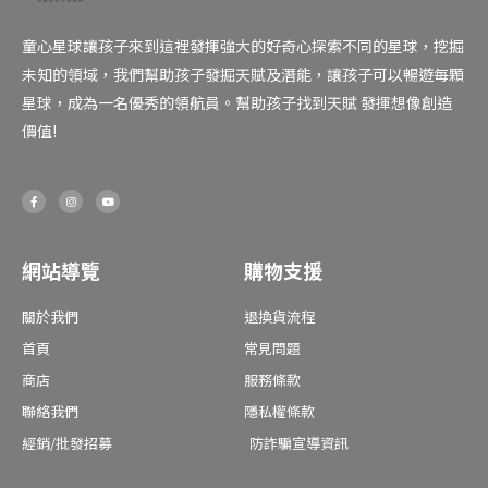
童心星球讓孩子來到這裡發揮強大的好奇心探索不同的星球，挖掘
未知的領域，我們幫助孩子發掘天賦及潛能，讓孩子可以暢遊每顆
星球，成為一名優秀的領航員。幫助孩子找到天賦 發揮想像創造
價值!
F
I
Y
a
n
o
c
s
u
e
t
t
b
a
u
o
g
b
o
r
e
網站導覽
購物支援
k
a
-
m
f
關於我們
退換貨流程
首頁
常見問題
商店
服務條款
聯絡我們
隱私權條款
經銷/批發招募
防詐騙宣導資訊