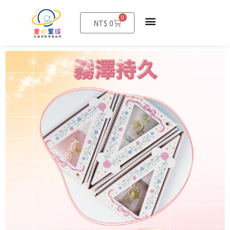
0
購
NT$
0
物
籃