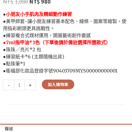
NT$
1,080
NT$
980
●
小朋友小手肌肉及精細動作練習
●美甲師套-讓小朋友練習基本配色、線條、圖案等繪製，使
用指彩刷頭更具挑戰性。
●練習複合式媒材運用，開展藝術創作靈感
●7ml指甲油*3色
（下單後請於備註選擇所選款式）
●珠珠／亮片*2 包
●練習紙卡*6 (主題隨機出貨)
●點珠筆*1
●衛福部化妝品登錄字號90403709MYS00000000001
-
+
加入購物車
描述