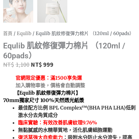
首頁
/
Equlib
/ Equlib 肌紋修復彈力棉片 （120ml / 60pads）
Equlib 肌紋修復彈力棉片 （120ml /
60pads）
NT$
1,100
NT$
999
官網限定優惠：
滿1500享免運
加入購物車後，價格會自動調整
【Equlib 肌紋修復彈力棉片
】
70mm獨家尺寸 100%天然透光紙漿
最佳配方比例 BPL Complex™(BHA PHA LHA)低刺
激水分去角質成分
臨床實驗：有效改善肌膚紋理9.76%
無黏膩感的水精華質地，活化肌膚細胞運動
復活草強大自愈能力
：吸附水分防止水分流失，提高