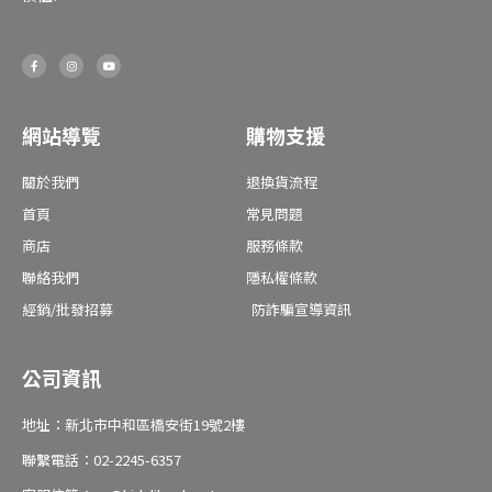
F
I
Y
a
n
o
c
s
u
e
t
t
b
a
u
o
g
b
o
r
e
網站導覽
購物支援
k
a
-
m
f
關於我們
退換貨流程
首頁
常見問題
商店
服務條款
聯絡我們
隱私權條款
經銷/批發招募
防詐騙宣導資訊
公司資訊
地址：新北市中和區橋安街19號2樓
聯繫電話：02-2245-6357