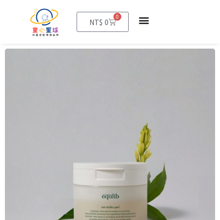
0
購
NT$
0
物
籃