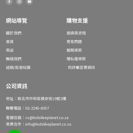
a
n
o
c
s
u
e
t
t
b
a
u
o
g
b
o
r
e
網站導覽
購物支援
k
a
-
m
f
關於我們
退換貨流程
首頁
常見問題
商店
服務條款
聯絡我們
隱私權條款
經銷/批發招募
防詐騙宣導資訊
公司資訊
地址：新北市中和區橋安街19號2樓
聯繫電話：02-2245-6357
客服信箱：cs@kidslikeplanet.co.za
商業合作：info@kidslikeplanet.co.za