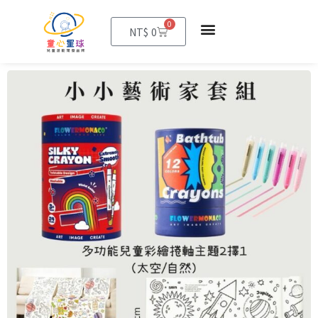
0
購
NT$
0
物
籃