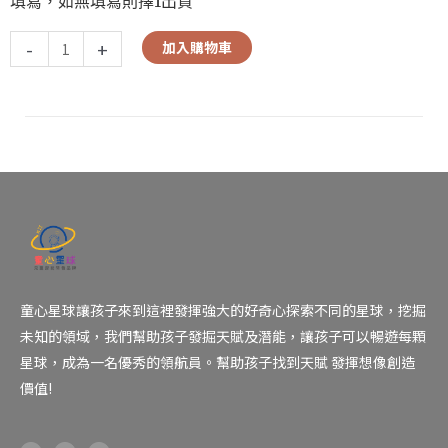
填寫，如無填寫則擇1出貨
-
+
加入購物車
童心星球讓孩子來到這裡發揮強大的好奇心探索不同的星球，挖掘
未知的領域，我們幫助孩子發掘天賦及潛能，讓孩子可以暢遊每顆
星球，成為一名優秀的領航員。幫助孩子找到天賦 發揮想像創造
價值!
F
I
Y