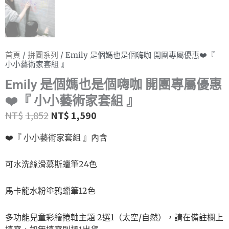
首頁
/
拼圖系列
/ Emily 是個媽也是個嗨咖 開團專屬優惠❤️『
小小藝術家套組 』
Emily 是個媽也是個嗨咖 開團專屬優惠
❤️『 小小藝術家套組 』
NT$
1,852
NT$
1,590
❤️
『 小小藝術家套組 』內含
可水洗絲滑慕斯蠟筆24色
馬卡龍水粉塗鴉蠟筆12色
多功能兒童彩繪捲軸主題 2選1（太空/自然），請在備註欄上