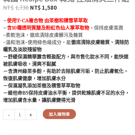
NT$
1,730
NT$
1,580
–
使用T-CA複合物 由茶樹和積雪草萃取
–
含10種透明質酸及粉紅色仙人掌萃取物
，保持皮膚濕潤
-柔軟泡沫，徹底清除皮膚髒污及雜質
-溫和泡沫-使用綠色級成分，能
徹底清除皮膚雜質、清除防
曬乳及淡妝殘留物
－舒緩保濕精華露含輕盈配方，與市售化妝水不同，能快速
被肌膚吸收，清爽不黏膩
－含濟州綠茶多酚，有助於去除肌膚污垢，防止肌膚氧化，
恢復肌膚健康，增加肌膚水分
－保濕凝乳添加茶樹及積雪草萃取物
－維他命B5保持皮膚油水平衡，提供乾燥肌膚不足的水分，
增加肌膚含水量，讓肌膚變得光滑
-
+
加入購物車