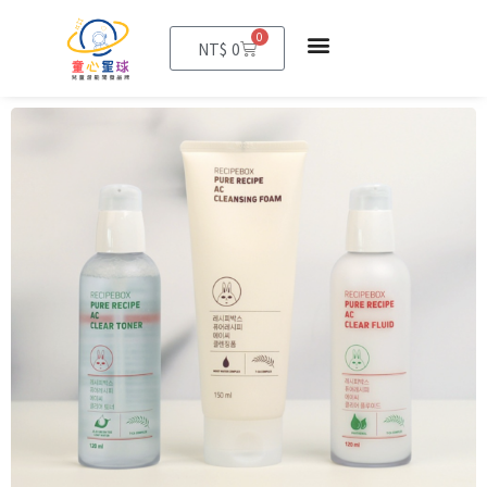
0
購
NT$
0
物
籃