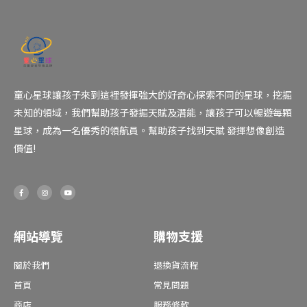
童心星球讓孩子來到這裡發揮強大的好奇心探索不同的星球，挖掘
未知的領域，我們幫助孩子發掘天賦及潛能，讓孩子可以暢遊每顆
星球，成為一名優秀的領航員。幫助孩子找到天賦 發揮想像創造
價值!
F
I
Y
a
n
o
c
s
u
e
t
t
b
a
u
o
g
b
o
r
e
網站導覽
購物支援
k
a
-
m
f
關於我們
退換貨流程
首頁
常見問題
商店
服務條款