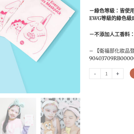
－綠色等級：皆使
EWG等級的綠色級
－不添加人工香料
– 【衛福部化妝品
90403709RB0000
-
+