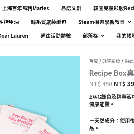
上海百年馬利Maries
島語文創
韓國兒童彩妝Recip
水性指甲油
韓系質感藤編包
Steam探索學習教具
r Lauren
過往活動體驗
部落格
我的帳
首頁
/
韓國彩妝
/ Re
Recipe B
NT$
450
NT$
3
EWG綠色及精華液
健康能量。
－天然成分：使用
品。