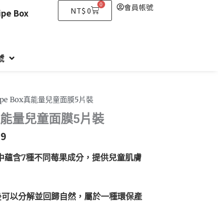
0
會員帳號
購
NT$
0
e Box
物
籃
號
cipe Box真能量兒童面膜5片裝
ox真能量兒童面膜5片裝
99
中蘊含7種不同莓果成分，提供兒童肌膚
後可以分解並回歸自然，屬於一種環保產