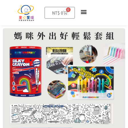
0
購
NT$
0
物
籃