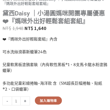
『媽咪外出好輕鬆套組套組』
黛西Daisy ｜小湯圓媽咪開團專屬優惠
❤️『媽咪外出好輕鬆套組套組』
NT$
1,948
NT$
1,640
❤️
『媽咪外出好輕鬆套組』內含
可水洗絲滑慕斯蠟筆24色
兒童軟黑板塗鴉套裝（內有軟性黑板*1、8支馬卡龍水粉塗鴉
蠟筆）
多功能兒童彩繪捲軸-海洋款 含（5M超長巨幅捲軸、貼紙
*2、口袋蠟筆）
-
+
加入購物車