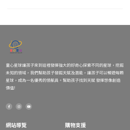
童心星球讓孩子來到這裡發揮強大的好奇心探索不同的星球，挖掘
未知的領域，我們幫助孩子發掘天賦及潛能，讓孩子可以暢遊每顆
星球，成為一名優秀的領航員。幫助孩子找到天賦 發揮想像創造
價值!
F
I
Y
a
n
o
c
s
u
e
t
t
b
a
u
o
g
b
o
r
e
網站導覽
購物支援
k
a
-
m
f