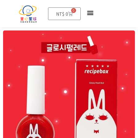
0
購
NT$
0
物
籃