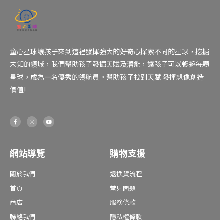
童心星球讓孩子來到這裡發揮強大的好奇心探索不同的星球，挖掘
未知的領域，我們幫助孩子發掘天賦及潛能，讓孩子可以暢遊每顆
星球，成為一名優秀的領航員。幫助孩子找到天賦 發揮想像創造
價值!
F
I
Y
a
n
o
c
s
u
e
t
t
b
a
u
o
g
b
o
r
e
網站導覽
購物支援
k
a
-
m
f
關於我們
退換貨流程
首頁
常見問題
商店
服務條款
聯絡我們
隱私權條款