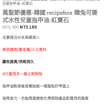
兒童指甲油-紅寶石
萬聖節優惠-韓國 recipebox 韓兔可撕
式水性兒童指甲油-紅寶石
NT$
300
NT$
189
主要成分以水為基底☆
無防腐劑/重金屬/人工香料
顯色度高/快乾持久
#只要用手一撕立即卸除
指甲油乾掉後就像貼紙一樣服貼於甲面上
省時省力，也能再度避免化學卸除產品對寶貝的傷害