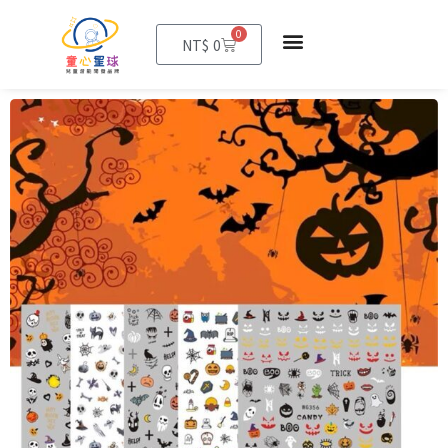
0
購
NT$
0
物
籃