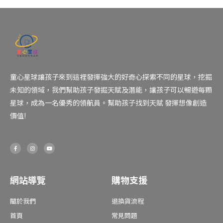
童心星球讓孩子來到這裡發揮強大的好奇心探索不同的星球，挖掘
未知的領域，我們幫助孩子發掘天賦及潛能，讓孩子可以暢遊每顆
星球，成為一名優秀的領航員。幫助孩子找到天賦 發揮想像創造
價值!
F
I
Y
a
n
o
c
s
u
e
t
t
b
a
u
o
g
b
o
r
e
網站導覽
購物支援
k
a
-
m
f
關於我們
退換貨流程
首頁
常見問題