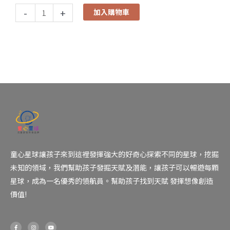
-
+
加入購物車
童心星球讓孩子來到這裡發揮強大的好奇心探索不同的星球，挖掘
未知的領域，我們幫助孩子發掘天賦及潛能，讓孩子可以暢遊每顆
星球，成為一名優秀的領航員。幫助孩子找到天賦 發揮想像創造
價值!
F
I
Y
a
n
o