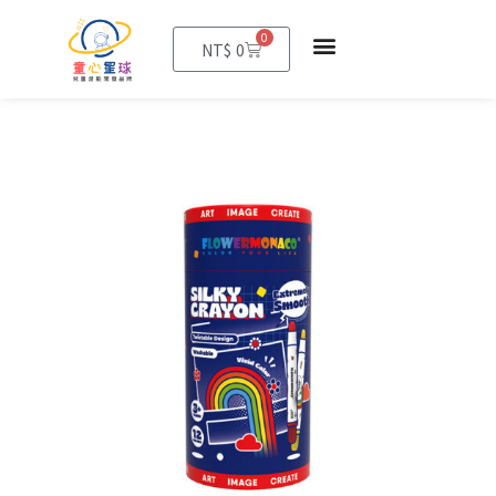
0
購
NT$
0
物
籃