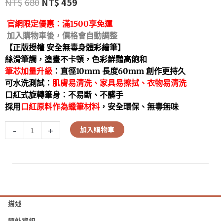
NT$
680
NT$
459
官網限定優惠：
滿1500享免運
加入購物車後，價格會自動調整
【正版授權 安全無毒身體彩繪筆】
絲滑筆觸，塗畫不卡頓，色彩鮮豔高飽和
筆芯加量升級
：直徑10mm 長度60mm 創作更持久
可水洗測試：
肌膚易清洗、家具易擦拭、衣物易清洗
口紅式旋轉筆身：不易斷、不髒手
採用
口紅原料作為蠟筆材料
，安全環保、無毒無味
-
+
加入購物車
描述
額外資訊