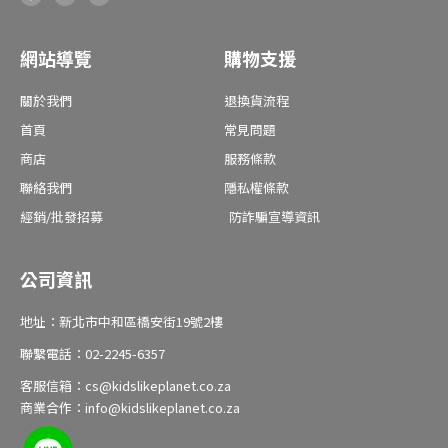
c
s
u
e
t
t
b
a
u
o
g
b
o
r
e
網站導覽
購物支援
k
a
-
m
f
關於我們
退換貨流程
首頁
常見問題
商店
服務條款
聯絡我們
隱私權條款
經銷/批發招募
防詐騙宣導資訊
公司資訊
地址：新北市中和區橋安街19號2樓
聯繫電話：02-2245-6357
客服信箱：cs@kidslikeplanet.co.za
商業合作：info@kidslikeplanet.co.za