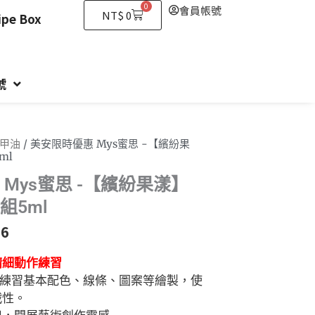
0
會員帳號
購
NT$
0
e Box
物
籃
號
指甲油
/ 美安限時優惠 Mys蜜思 -【繽紛果
ml
Mys蜜思 -【繽紛果漾】
組5ml
66
精細動作練習
練習基本配色、線條、圖案等繪製，使
戰性。