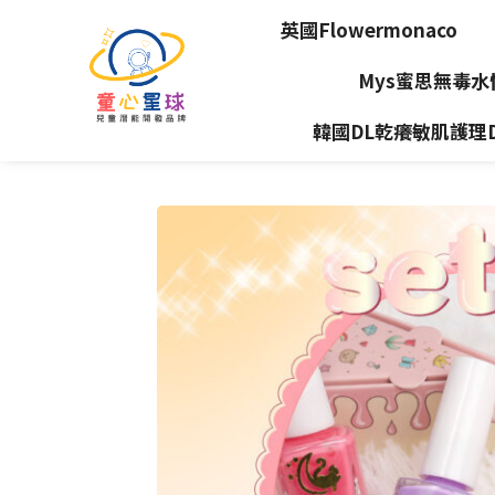
英國Flowermonaco
Mys蜜思無毒
韓國DL乾癢敏肌護理Dea