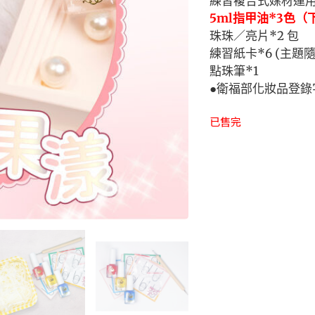
練習複合式媒材運
5ml
指甲油
*3
色（
珠珠／亮片
*2
包
練習紙卡
*6 (
主題
點珠筆
*1
●
衛福部化妝品登錄
已售完