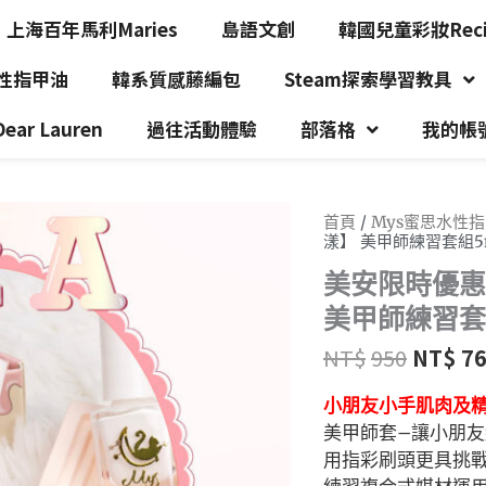
上海百年馬利Maries
島語文創
韓國兒童彩妝Recip
水性指甲油
韓系質感藤編包
Steam探索學習教具
r Lauren
過往活動體驗
部落格
我的帳
首頁
/
Mys蜜思水性
漾】 美甲師練習套組5
美安限時優惠 
美甲師練習套
NT$
950
NT$
7
小朋友小手肌肉及
美甲師套
–
讓小朋友
用指彩刷頭更具挑