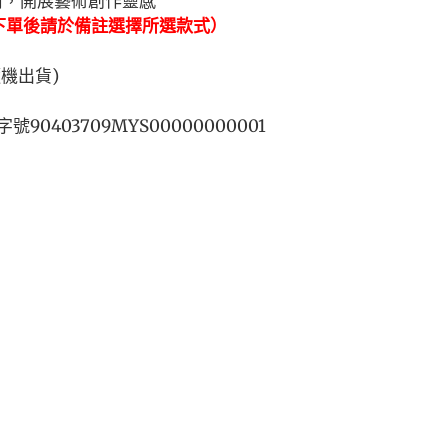
用，開展藝術創作靈感
下單後請於備註選擇所選款式）
隨機出貨
)
字號
90403709MYS00000000001