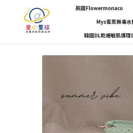
英國Flowermonaco
Mys蜜思無毒
韓國DL乾癢敏肌護理Dea