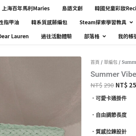
上海百年馬利Maries
島語文創
韓國兒童彩妝Recip
水性指甲油
韓系質感藤編包
Steam探索學習教具
r Lauren
過往活動體驗
部落格
我的帳
首頁
/
草編包
/ Sum
Summer V
NT$
290
NT$
2
．可愛卡通掛件
．自由調節長度
．質感拉鍊設計