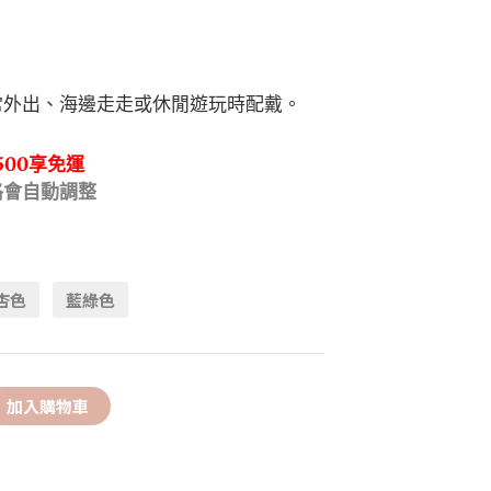
常外出、海邊走走或休閒遊玩時配戴。
500享免運
格會自動調整
杏色
藍綠色
加入購物車