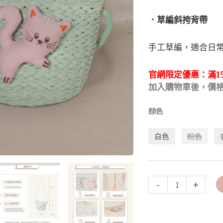
．草編斜挎背帶
手工草編，適合日
官網限定優惠：
滿1
加入購物車後，價
顏色
白色
粉色
-
+