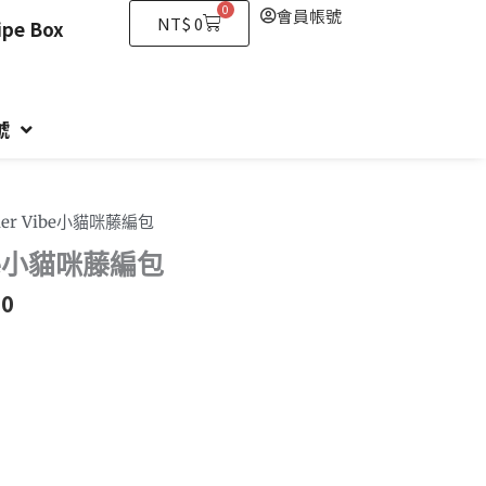
0
會員帳號
購
NT$
0
e Box
物
籃
號
mer Vibe小貓咪藤編包
ibe小貓咪藤編包
50