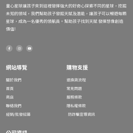
童心星球讓孩子來到這裡發揮強大的好奇心探索不同的星球，挖掘
未知的領域，我們幫助孩子發掘天賦及潛能，讓孩子可以暢遊每顆
星球，成為一名優秀的領航員。幫助孩子找到天賦 發揮想像創造
價值!
F
I
Y
a
n
o
c
s
u
e
t
t
b
a
u
o
g
b
o
r
e
網站導覽
購物支援
k
a
-
m
f
關於我們
退換貨流程
首頁
常見問題
商店
服務條款
聯絡我們
隱私權條款
經銷/批發招募
防詐騙宣導資訊
公司資訊