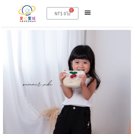
0
購
NT$
0
物
籃