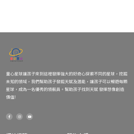
童心星球讓孩子來到這裡發揮強大的好奇心探索不同的星球，挖掘
未知的領域，我們幫助孩子發掘天賦及潛能，讓孩子可以暢遊每顆
星球，成為一名優秀的領航員。幫助孩子找到天賦 發揮想像創造
價值!
F
I
Y
a
n
o
c
s
u
e
t
t
b
a
u
o
g
b
o
r
e