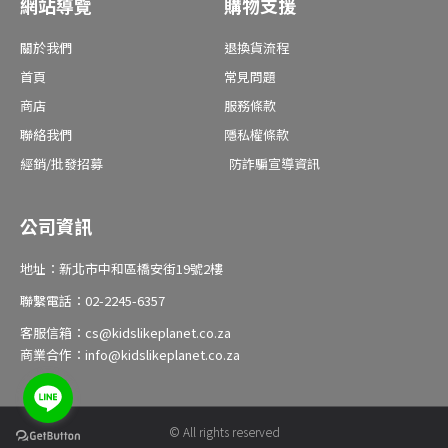
網站導覽
購物支援
k
a
-
m
f
關於我們
退換貨流程
首頁
常見問題
商店
服務條款
聯絡我們
隱私權條款
經銷/批發招募
防詐騙宣導資訊
公司資訊
地址：新北市中和區橋安街19號2樓
聯繫電話：02-2245-6357
客服信箱：cs@kidslikeplanet.co.za
商業合作：info@kidslikeplanet.co.za
© All rights reserved