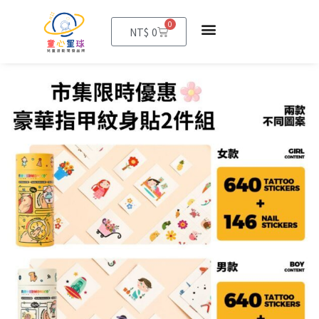
0
購
NT$
0
物
籃