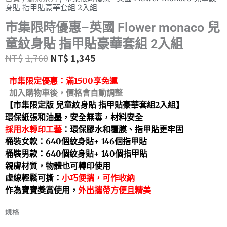
身貼 指甲貼豪華套組 2入組
市集限時優惠–英國 Flower monaco 兒
童紋身貼 指甲貼豪華套組 2入組
NT$
1,760
NT$
1,345
市集限定優惠：
滿1500享免運
加入購物車後，價格會自動調整
【市集限定版 兒童紋身貼 指甲貼豪華套組2入組】
環保紙張和油墨，安全無毒，材料安全
採用水轉印工藝
：環保膠水和覆膜、指甲貼更牢固
桶裝女款：640個紋身貼+ 146個指甲貼
桶裝男款：640個紋身貼+ 140個指甲貼
親膚材質，物體也可轉印使用
虛線輕鬆可撕：
小巧便攜，可作收納
作為寶寶獎賞使用，
外出攜帶方便且精美
規格