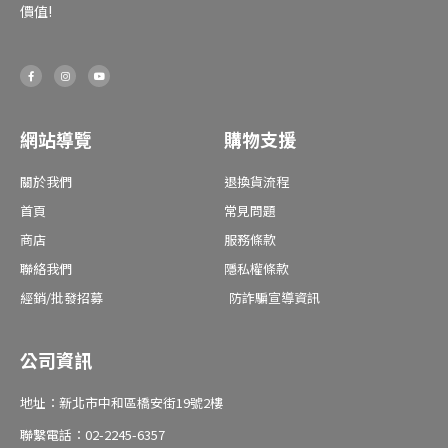
價值!
F
I
Y
a
n
o
c
s
u
e
t
t
b
a
u
o
g
b
o
r
e
網站導覽
購物支援
k
a
-
m
f
關於我們
退換貨流程
首頁
常見問題
商店
服務條款
聯絡我們
隱私權條款
經銷/批發招募
防詐騙宣導資訊
公司資訊
地址：新北市中和區橋安街19號2樓
聯繫電話：02-2245-6357