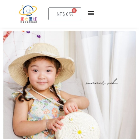
0
購
NT$
0
物
籃