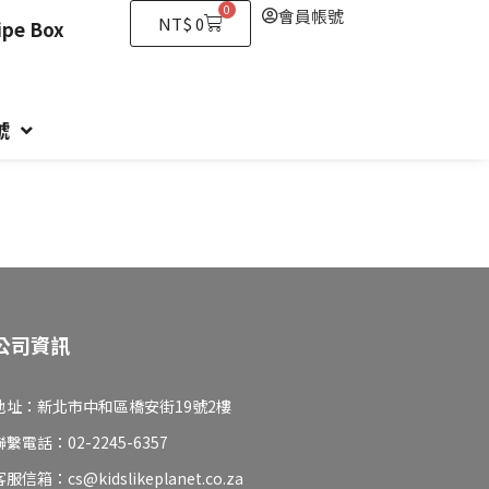
0
會員帳號
購
NT$
0
e Box
物
籃
號
公司資訊
地址：新北市中和區橋安街19號2樓
聯繫電話：02-2245-6357
客服信箱：cs@kidslikeplanet.co.za