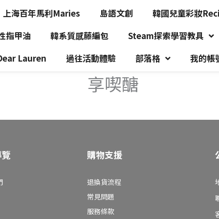
上海百年馬利Maries
島語文創
韓國兒童彩妝Recip
水性指甲油
韓系質感藤編包
Steam探索學習教具
r Lauren
過往活動體驗
部落格
我的帳
享喫醣
導覽
購物支援
們
退換貨流程
常見問題
服務條款