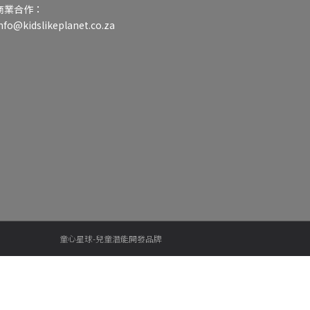
商業合作：
nfo@kidslikeplanet.co.za
童心星球-兒童潛能開發品牌