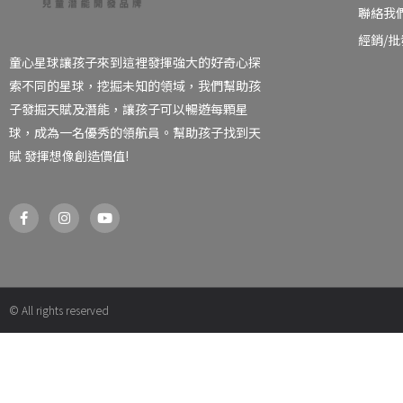
聯絡我
經銷/
童心星球讓孩子來到這裡發揮強大的好奇心探
索不同的星球，挖掘未知的領域，我們幫助孩
子發掘天賦及潛能，讓孩子可以暢遊每顆星
球，成為一名優秀的領航員。幫助孩子找到天
賦 發揮想像創造價值!
F
I
Y
a
n
o
c
s
u
e
t
t
b
a
u
o
g
b
o
r
e
k
a
© All rights reserved
-
m
f