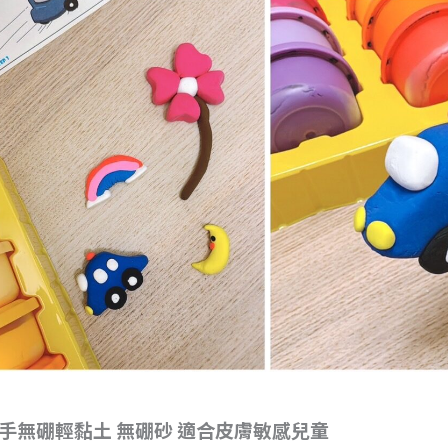
手無硼輕黏土 無硼砂 適合皮膚敏感兒童