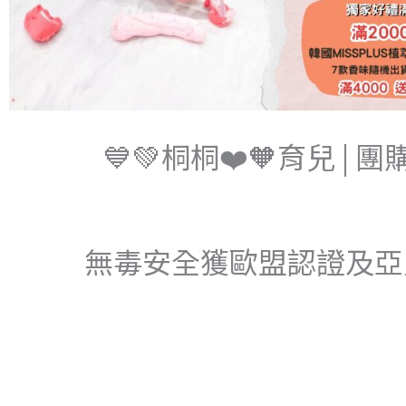
💙💚桐桐❤️🧡育兒 |
無毒安全獲歐盟認證及亞