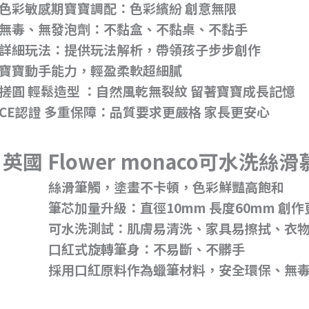
色彩敏感期寶寶調配：色彩繽紛 創意無限
無毒、無發泡劑：不黏盒、不黏桌、不黏手
詳細玩法：提供玩法解析，帶領孩子步步創作
寶寶動手能力，輕盈柔軟超細膩
搓圓 輕鬆造型 ：自然風乾無裂紋 留著寶寶成長記憶
CE認證 多重保障：品質要求更嚴格 家長更安心
英國 Flower monaco可水洗絲
絲滑筆觸，塗畫不卡頓，色彩鮮豔高飽和
筆芯加量升級：直徑10mm 長度60mm 創
可水洗測試：肌膚易清洗、家具易擦拭、衣
口紅式旋轉筆身：不易斷、不髒手
採用口紅原料作為蠟筆材料，安全環保、無