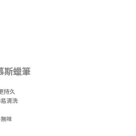
滑慕斯蠟筆
作更持久
物易清洗
毒無味